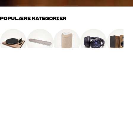
POPULÆRE KATEGORIER
Platespiller
Lydplanke / TV-
Trådløs/Bluetooth
Hodetelefon
Høyttalere
lyd
høyttaler
OPPGRADER OPPSETTET DITT
SPAR
OPPTIL 1.850,-
Drømmer du om lyd i et ekstra rom eller trådløs hjemmekino?
Akkurat nå kan du kjøpe et utvalgt produkt fra Bluesound eller NAD