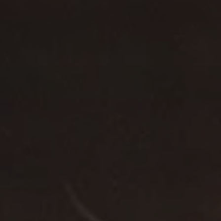
Tilbehør
INSPIRASJON
MERKER
NYHETER
TILBUD
Finn Butikk
Kundeservice
Logg inn
Kundeservice
Bygg med lyd