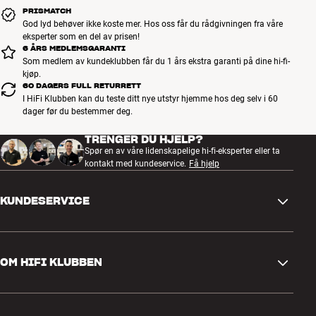
PRISMATCH
God lyd behøver ikke koste mer. Hos oss får du rådgivningen fra våre
eksperter som en del av prisen!
6 ÅRS MEDLEMSGARANTI
Som medlem av kundeklubben får du 1 års ekstra garanti på dine hi-fi-
kjøp.
60 DAGERS FULL RETURRETT
I HiFi Klubben kan du teste ditt nye utstyr hjemme hos deg selv i 60
dager før du bestemmer deg.
TRENGER DU HJELP?
Spør en av våre lidenskapelige hi-fi-eksperter eller ta
kontakt med kundeservice.
Få hjelp
KUNDESERVICE
Kontakt oss
OM HIFI KLUBBEN
Spørsmål og svar
Retur og reklamasjon
Finn butikk