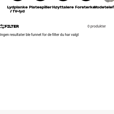
Tilbehør
Lydplanke
Platespiller
Høyttalere
Forsterker
Hodetele
/ TV-lyd
INSPIRASJON
FILTER
0 produkter
MERKER
Ingen resultater ble funnet for de filter du har valgt
NYHETER
TILBUD
Finn Butikk
Kundeservice
Logg inn
Kundeservice
Bygg med lyd