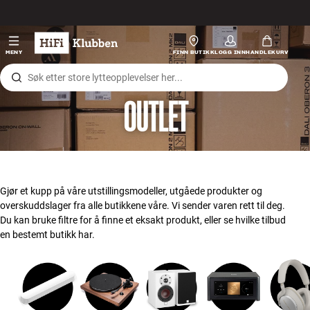
Hopp til innhold
Hi-Fi
MENY
FINN BUTIKK
LOGG INN
HANDLEKURV
Høyttalere
OUTLET
Platespiller
Hodetelefon
Surround
Gjør et kupp på våre utstillingsmodeller, utgåede produkter og
overskuddslager fra alle butikkene våre. Vi sender varen rett til deg.
TV
Du kan bruke filtre for å finne et eksakt produkt, eller se hvilke tilbud
en bestemt butikk har.
Systemer
Kabler