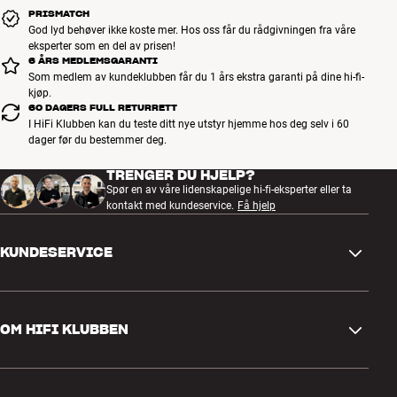
PRISMATCH
God lyd behøver ikke koste mer. Hos oss får du rådgivningen fra våre
eksperter som en del av prisen!
6 ÅRS MEDLEMSGARANTI
Som medlem av kundeklubben får du 1 års ekstra garanti på dine hi-fi-
kjøp.
60 DAGERS FULL RETURRETT
I HiFi Klubben kan du teste ditt nye utstyr hjemme hos deg selv i 60
dager før du bestemmer deg.
TRENGER DU HJELP?
Spør en av våre lidenskapelige hi-fi-eksperter eller ta
kontakt med kundeservice.
Få hjelp
KUNDESERVICE
Kontakt oss
OM HIFI KLUBBEN
Spørsmål og svar
Retur og reklamasjon
Finn butikk