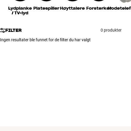
Tilbehør
Lydplanke
Platespiller
Høyttalere
Forsterker
Hodetele
/ TV-lyd
INSPIRASJON
FILTER
0 produkter
MERKER
Ingen resultater ble funnet for de filter du har valgt
NYHETER
TILBUD
Finn Butikk
Kundeservice
Logg inn
Kundeservice
Bygg med lyd