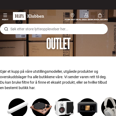
Hopp til innhold
Hi-Fi
MENY
FINN BUTIKK
LOGG INN
HANDLEKURV
Høyttalere
OUTLET
Platespiller
Hodetelefon
Surround
Gjør et kupp på våre utstillingsmodeller, utgåede produkter og
overskuddslager fra alle butikkene våre. Vi sender varen rett til deg.
TV
Du kan bruke filtre for å finne et eksakt produkt, eller se hvilke tilbud
en bestemt butikk har.
Systemer
Kabler