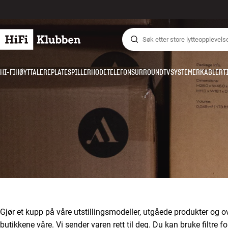
Hopp til innhold
HI-FI
HØYTTALERE
PLATESPILLER
HODETELEFON
SURROUND
TV
SYSTEMER
KABLER
T
Gjør et kupp på våre utstillingsmodeller, utgåede produkter og o
butikkene våre. Vi sender varen rett til deg. Du kan bruke filtre fo