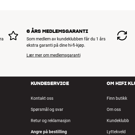
6 ÅRS MEDLEMSGARANTI
ra
Som medlem av kundeklubben får du 1 års
ekstra garanti på dine hi-fi-kjøp.
Lær mer om medlemsgaranti
KUNDESERVICE
OM HIFI K
Kontakt oss
Finn butikk
Spørsmål og svar
Om oss
Retur og reklamasjon
Kundeklubb
Angre på bestilling
Lyttekveld