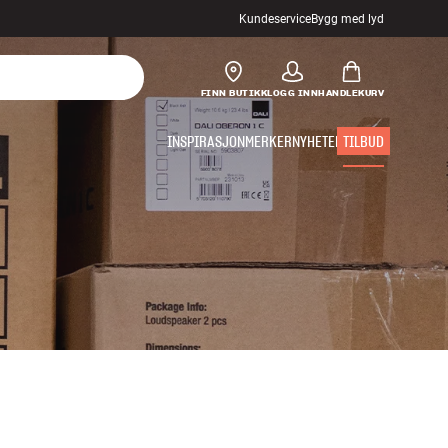
Kundeservice
Bygg med lyd
FINN BUTIKK
LOGG INN
HANDLEKURV
INSPIRASJON
MERKER
NYHETER
TILBUD