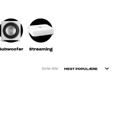
Subwoofer
Streaming
Sorter etter