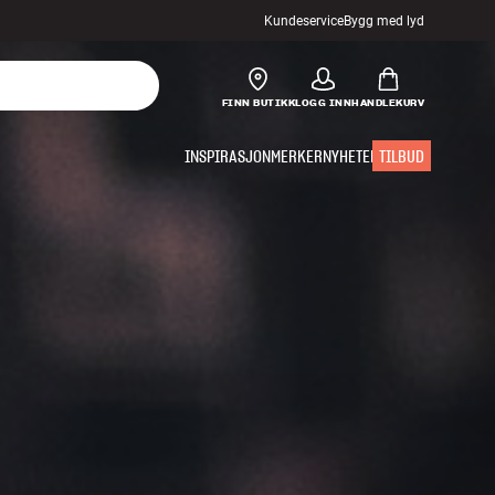
Kundeservice
Bygg med lyd
FINN BUTIKK
LOGG INN
HANDLEKURV
INSPIRASJON
MERKER
NYHETER
TILBUD