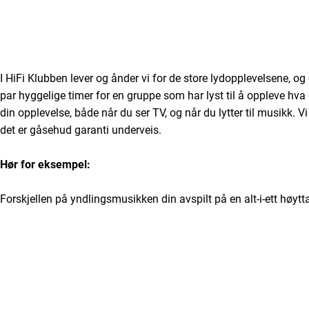
I HiFi Klubben lever og ånder vi for de store lydopplevelsene, og d
par hyggelige timer for en gruppe som har lyst til å oppleve hva
din opplevelse, både når du ser TV, og når du lytter til musikk. Vi
det er gåsehud garanti underveis.
Hør for eksempel:
Forskjellen på yndlingsmusikken din avspilt på en alt-i-ett høytta
hi-fi-høyttalere.
Hør forskjellen på TV-lyd fra TV-ens egne mikroskopiske høyttale
separate høyttalere.
Kinolyd i din egen stue – fete filmopplevelser i en ekte surrou
Platespilleren – den autentiske lyden som du bare må elske.
Har du en gruppe på minimum 10 personer, er du velkommen til 