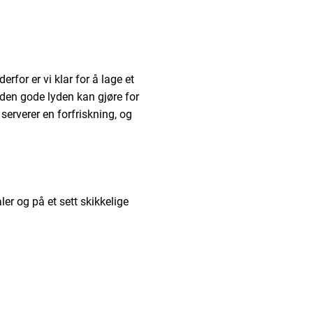
erfor er vi klar for å lage et
 den gode lyden kan gjøre for
 serverer en forfriskning, og
ler og på et sett skikkelige
re og fra et sett gode
nd-hjemmekino.
å booke en kveld i den gode