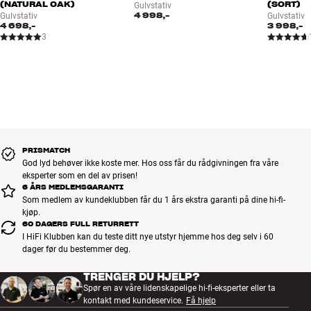
(NATURAL OAK)
(SORT)
Gulvstativ
4 998,-
Gulvstativ
Gulvstativ
4 698,-
3 998,-
3
PRISMATCH
God lyd behøver ikke koste mer. Hos oss får du rådgivningen fra våre
eksperter som en del av prisen!
6 ÅRS MEDLEMSGARANTI
Som medlem av kundeklubben får du 1 års ekstra garanti på dine hi-fi-
kjøp.
60 DAGERS FULL RETURRETT
I HiFi Klubben kan du teste ditt nye utstyr hjemme hos deg selv i 60
dager før du bestemmer deg.
TRENGER DU HJELP?
Spør en av våre lidenskapelige hi-fi-eksperter eller ta
kontakt med kundeservice.
Få hjelp