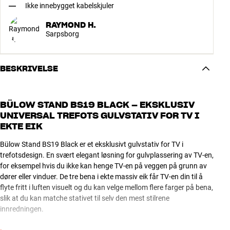
Ikke innebygget kabelskjuler
RAYMOND H.
Sarpsborg
BESKRIVELSE
BÜLOW STAND BS19 BLACK – EKSKLUSIV
UNIVERSAL TREFOTS GULVSTATIV FOR TV I
EKTE EIK
Bülow Stand BS19 Black er et eksklusivt gulvstativ for TV i
trefotsdesign. En svært elegant løsning for gulvplassering av TV-en,
for eksempel hvis du ikke kan henge TV-en på veggen på grunn av
dører eller vinduer. De tre bena i ekte massiv eik får TV-en din til å
flyte fritt i luften visuelt og du kan velge mellom flere farger på bena,
slik at du kan matche stativet til selv den mest stilrene
innredningen.