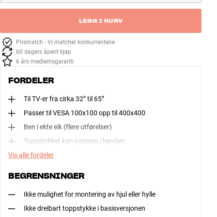
LEGG I KURV
Prismatch - Vi matcher konkurrentene
60 dagers åpent kjøp
6 års medlemsgaranti
FORDELER
Til TV-er fra cirka 32” til 65”
Passer til VESA 100x100 opp til 400x400
Ben i ekte eik (flere utførelser)
Toppstykket kan justeres i høyden
Vis alle fordeler
BEGRENSNINGER
Ikke mulighet for montering av hjul eller hylle
Ikke dreibart toppstykke i basisversjonen