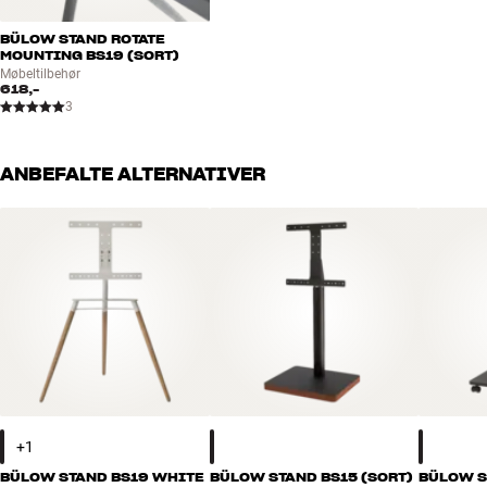
BÜLOW STAND ROTATE
MOUNTING BS19 (SORT)
Møbeltilbehør
618,-
3
ANBEFALTE ALTERNATIVER
BÜLOW STAND BS19 WHITE
BÜLOW STAND BS15 (SORT)
BÜLOW S