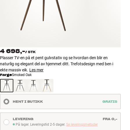
Tilbehør
INSPIRASJON
MERKER
NYHETER
4 698,-
/
STK
Plasser TV-en på et pent gulvstativ og se hvordan den blir en
TILBUD
naturlig og elegant del av hjemmet ditt. Trefotsdesign med ben i
ekte massiv eik.
Les mer
Farge
Smoked Oak
Finn Butikk
Kundeservice
Logg inn
Kundeservice
HENT I BUTIKK
GRATIS
Bygg med lyd
LEVERING
FRA 0,-
På lager. Leveringstid 2-5 dager.
Se leveringsmetoder
På lager. Leveringstid 2-5 dager