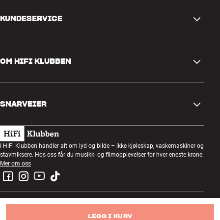
KUNDESERVICE
Kontakt oss
OM HIFI KLUBBEN
Spørsmål og svar
Retur og reklamasjon
Finn butikk
Angre på bestilling
SNARVEIER
Om oss
Levering
Kundeklubb
Gavekort
Handelsbetingelser
Lyttekveld
I HiFi Klubben handler alt om lyd og bilde – ikke kjøleskap, vaskemaskiner og
Bygg med lyd
stavmiksere. Hos oss får du musikk- og filmopplevelser for hver eneste krone.
Personvernpolicy
Konkurranser
Mer om oss
Montering og installasjon
Jobb i HiFi Klubben
Lei en SOUNDBOKS
Retur av el-avfall
LEGG I KURV