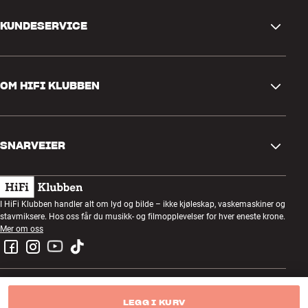
KUNDESERVICE
Kontakt oss
OM HIFI KLUBBEN
Spørsmål og svar
Retur og reklamasjon
Finn butikk
Angre på bestilling
SNARVEIER
Om oss
Levering
Kundeklubb
Gavekort
Handelsbetingelser
Lyttekveld
I HiFi Klubben handler alt om lyd og bilde – ikke kjøleskap, vaskemaskiner og
Bygg med lyd
stavmiksere. Hos oss får du musikk- og filmopplevelser for hver eneste krone.
Personvernpolicy
Konkurranser
Mer om oss
Montering og installasjon
Jobb i HiFi Klubben
Lei en SOUNDBOKS
Retur av el-avfall
LEGG I KURV