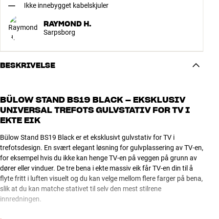
Ikke innebygget kabelskjuler
RAYMOND H.
Sarpsborg
BESKRIVELSE
BÜLOW STAND BS19 BLACK – EKSKLUSIV
UNIVERSAL TREFOTS GULVSTATIV FOR TV I
EKTE EIK
Bülow Stand BS19 Black er et eksklusivt gulvstativ for TV i
trefotsdesign. En svært elegant løsning for gulvplassering av TV-en,
for eksempel hvis du ikke kan henge TV-en på veggen på grunn av
dører eller vinduer. De tre bena i ekte massiv eik får TV-en din til å
flyte fritt i luften visuelt og du kan velge mellom flere farger på bena,
slik at du kan matche stativet til selv den mest stilrene
innredningen.