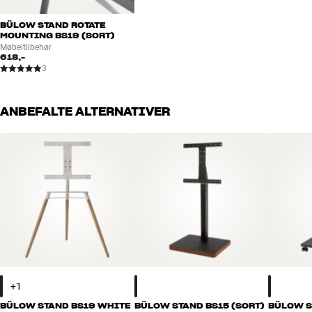
BÜLOW STAND ROTATE
MOUNTING BS19 (SORT)
Møbeltilbehør
618,-
3
ANBEFALTE ALTERNATIVER
BÜLOW STAND BS19 WHITE
BÜLOW STAND BS15 (SORT)
BÜLOW S