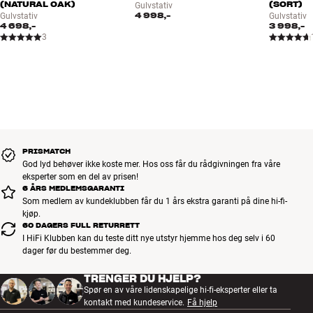
(NATURAL OAK)
(SORT)
Gulvstativ
4 998,-
Gulvstativ
Gulvstativ
4 698,-
3 998,-
3
PRISMATCH
God lyd behøver ikke koste mer. Hos oss får du rådgivningen fra våre
eksperter som en del av prisen!
6 ÅRS MEDLEMSGARANTI
Som medlem av kundeklubben får du 1 års ekstra garanti på dine hi-fi-
kjøp.
60 DAGERS FULL RETURRETT
I HiFi Klubben kan du teste ditt nye utstyr hjemme hos deg selv i 60
dager før du bestemmer deg.
TRENGER DU HJELP?
Spør en av våre lidenskapelige hi-fi-eksperter eller ta
kontakt med kundeservice.
Få hjelp