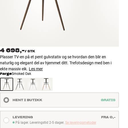
Tilbehør
INSPIRASJON
MERKER
NYHETER
4 698,-
/
STK
Plasser TV-en på et pent gulvstativ og se hvordan den blir en
TILBUD
naturlig og elegant del av hjemmet ditt. Trefotsdesign med ben i
ekte massiv eik.
Les mer
Farge
Smoked Oak
Finn Butikk
Kundeservice
Logg inn
Kundeservice
HENT I BUTIKK
GRATIS
Bygg med lyd
LEVERING
FRA 0,-
På lager. Leveringstid 2-5 dager.
Se leveringsmetoder
På lager. Leveringstid 2-5 dager