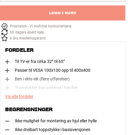
LEGG I KURV
Prismatch - Vi matcher konkurrentene
60 dagers åpent kjøp
6 års medlemsgaranti
FORDELER
Til TV-er fra cirka 32” til 65”
Passer til VESA 100x100 opp til 400x400
Ben i ekte eik (flere utførelser)
Toppstykket kan justeres i høyden
Vis alle fordeler
BEGRENSNINGER
Ikke mulighet for montering av hjul eller hylle
Ikke dreibart toppstykke i basisversjonen