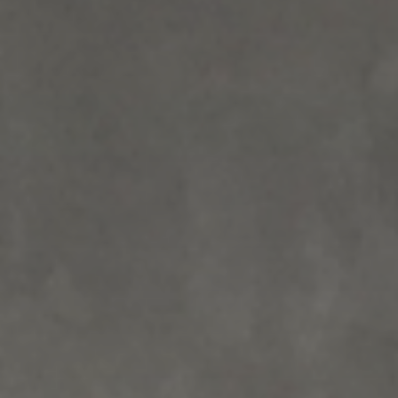
Tilbehør
INSPIRASJON
MERKER
NYHETER
TILBUD
Finn Butikk
Kundeservice
Logg inn
Kundeservice
Bygg med lyd