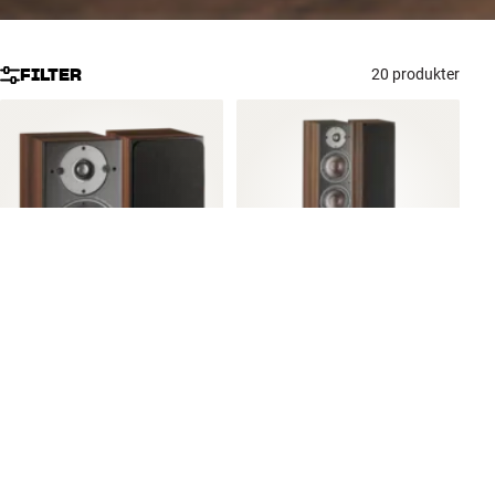
FILTER
20 produkter
DALI OBERON 5 (MØRK
VALNØTT)
Gulvstående høyttaler
DALI OBERON 1 (MØRK
9 996,-
/ PAR
VALNØTT)
473
Kompakt høyttaler
4 996,-
/ PAR
478