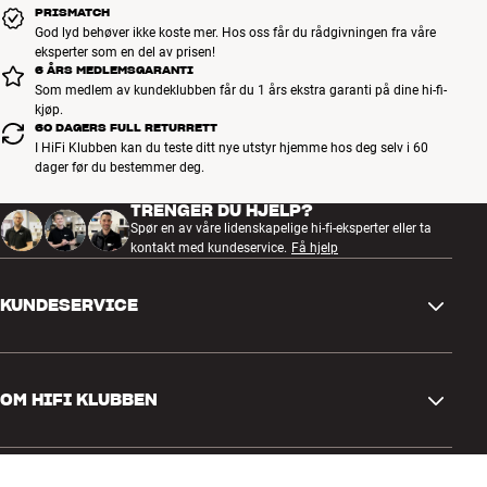
PRISMATCH
God lyd behøver ikke koste mer. Hos oss får du rådgivningen fra våre
eksperter som en del av prisen!
6 ÅRS MEDLEMSGARANTI
Som medlem av kundeklubben får du 1 års ekstra garanti på dine hi-fi-
kjøp.
60 DAGERS FULL RETURRETT
I HiFi Klubben kan du teste ditt nye utstyr hjemme hos deg selv i 60
dager før du bestemmer deg.
TRENGER DU HJELP?
Spør en av våre lidenskapelige hi-fi-eksperter eller ta
kontakt med kundeservice.
Få hjelp
KUNDESERVICE
Kontakt oss
OM HIFI KLUBBEN
Spørsmål og svar
Retur og reklamasjon
Finn butikk