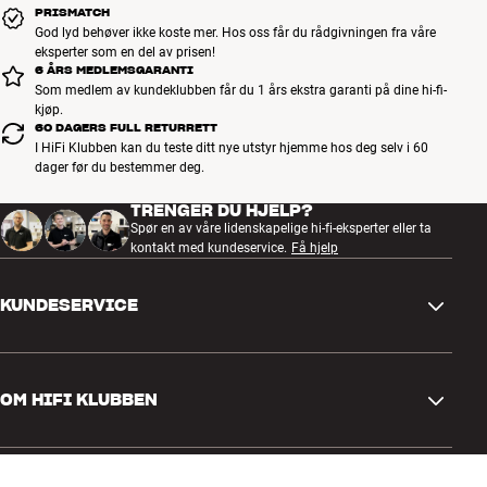
PRISMATCH
God lyd behøver ikke koste mer. Hos oss får du rådgivningen fra våre
eksperter som en del av prisen!
6 ÅRS MEDLEMSGARANTI
Som medlem av kundeklubben får du 1 års ekstra garanti på dine hi-fi-
kjøp.
60 DAGERS FULL RETURRETT
I HiFi Klubben kan du teste ditt nye utstyr hjemme hos deg selv i 60
dager før du bestemmer deg.
TRENGER DU HJELP?
Spør en av våre lidenskapelige hi-fi-eksperter eller ta
kontakt med kundeservice.
Få hjelp
KUNDESERVICE
Kontakt oss
OM HIFI KLUBBEN
Spørsmål og svar
Retur og reklamasjon
Finn butikk