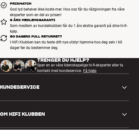
PRISMATCH
God lyd behøver ikke koste mer. Hos oss får du rådgivningen fra våre
eksperter som en del av prisen!
6 ÅRS MEDLEMSGARANTI
Som medlem av kundeklubben får du 1 års ekstra garanti på dine hi-fi-
kjøp.
60 DAGERS FULL RETURRETT
I HiFi Klubben kan du teste ditt nye utstyr hjemme hos deg selv i 60
dager før du bestemmer deg.
TRENGER DU HJELP?
Spør en av våre lidenskapelige hi-fi-eksperter eller ta
kontakt med kundeservice.
Få hjelp
KUNDESERVICE
Kontakt oss
OM HIFI KLUBBEN
Spørsmål og svar
Retur og reklamasjon
Finn butikk