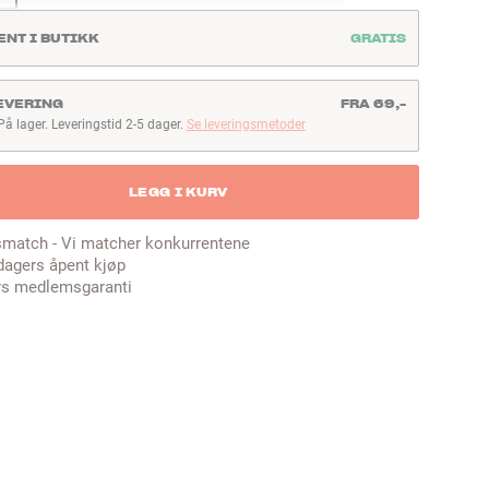
ENT I BUTIKK
GRATIS
EVERING
FRA 69,-
På lager. Leveringstid 2-5 dager.
Se leveringsmetoder
å lager. Leveringstid 2-5 dager
LEGG I KURV
smatch - Vi matcher konkurrentene
dagers åpent kjøp
rs medlemsgaranti