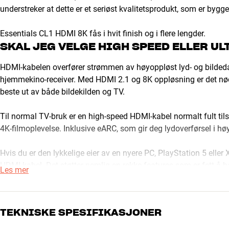
understreker at dette er et seriøst kvalitetsprodukt, som er bygget
Essentials CL1 HDMI 8K fås i hvit finish og i flere lengder.
SKAL JEG VELGE HIGH SPEED ELLER UL
HDMI-kabelen overfører strømmen av høyoppløst lyd- og bildedata
hjemmekino-receiver. Med HDMI 2.1 og 8K oppløsning er det nø
beste ut av både bildekilden og TV.
Til normal TV-bruk er en high-speed HDMI-kabel normalt fult tilst
4K-filmoplevelse. Inklusive eARC, som gir deg lydoverførsel i h
Hvis du er den lykkelige eier av en nyere PC, PlayStation 5 eller
HDMI-kabel. Det støtter nemlig en rekke features som er fett å h
Les mer
VRR (Variable Refresh Rate), som til sammen løfter gaming opple
VELG EN KVALITETSKABEL TIL ANLEGG
TEKNISKE SPESIFIKASJONER
De kablene som vanligvis følger med i kassen til et hi-fi-produkt