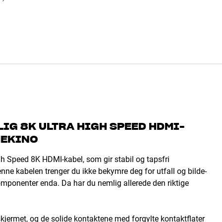
LIG 8K ULTRA HIGH SPEED HDMI-
MEKINO
gh Speed 8K HDMI-kabel, som gir stabil og tapsfri
ne kabelen trenger du ikke bekymre deg for utfall og bilde-
komponenter enda. Da har du nemlig allerede den riktige
skjermet, og de solide kontaktene med forgylte kontaktflater