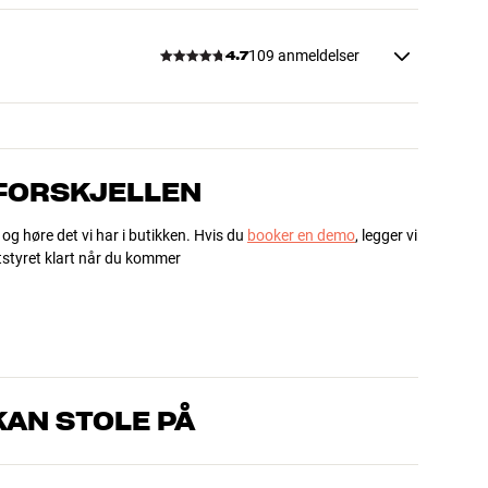
109 anmeldelser
4.7
 FORSKJELLEN
 og høre det vi har i butikken. Hvis du
booker en demo
, legger vi
utstyret klart når du kommer
AN STOLE PÅ
om kjenner produktene og brenner for god lyd – enten det
l oss hva du drømmer om, så finner vi løsningen som passer deg