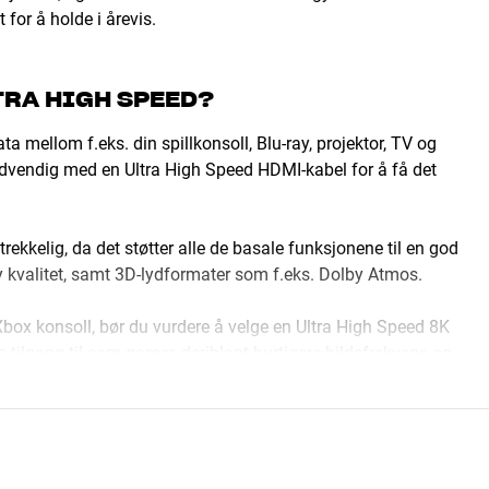
 for å holde i årevis.
TRA HIGH SPEED?
 mellom f.eks. din spillkonsoll, Blu-ray, projektor, TV og
dvendig med en Ultra High Speed HDMI-kabel for å få det
rekkelig, da det støtter alle de basale funksjonene til en god
øy kvalitet, samt 3D-lydformater som f.eks. Dolby Atmos.
 Xbox konsoll, bør du vurdere å velge en Ultra High Speed 8K
a tilgang til som gamer, deriblant hurtigere bildefrekvens og
velsen din til neste nivå.
ET DITT
 er i bunn og grunn kun egnet til å sjekke om anlegget virker