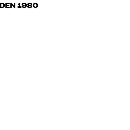
IDEN 1980
, hjemmekino og TV er håndplukket kvalitet som er laget for å
mmeboken og miljøet.