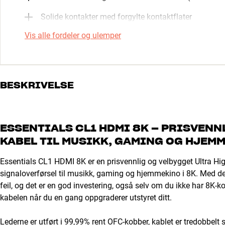
Solide kontakter med forgylte kontaktflater
Vis alle fordeler og ulemper
BESKRIVELSE
ESSENTIALS CL1 HDMI 8K – PRISVENN
KABEL TIL MUSIKK, GAMING OG HJEM
Essentials CL1 HDMI 8K er en prisvennlig og velbygget Ultra Hi
signaloverførsel til musikk, gaming og hjemmekino i 8K. Med den
feil, og det er en god investering, også selv om du ikke har 8K-
kabelen når du en gang oppgraderer utstyret ditt.
Lederne er utført i 99,99% rent OFC-kobber, kablet er tredobbelt 