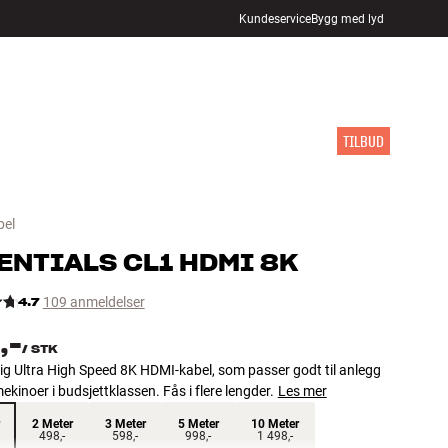
Kundeservice
Bygg med lyd
FINN BUTIKK
LOGG INN
HANDLEKURV
INSPIRASJON
MERKER
NYHETER
TILBUD
bel
ENTIALS
CL1 HDMI 8K
4.7
109 anmeldelser
,-
/
STK
ig Ultra High Speed 8K HDMI-kabel, som passer godt til anlegg
kinoer i budsjettklassen. Fås i flere lengder.
Les mer
2 Meter
3 Meter
5 Meter
10 Meter
498,-
598,-
998,-
1 498,-