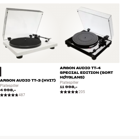
for både lommeboken og miljøet.
BOOK EN EKSPERT
ARGON AUDIO TT-4
SPECIAL EDITION (SORT
HØYGLANS)
ARGON AUDIO TT-3 (HVIT)
Platespiller
Platespiller
11 998,-
4 998,-
205
487