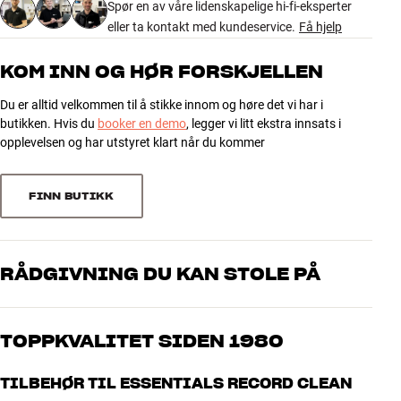
7 anmeldelser
Spør en av våre lidenskapelige hi-fi-eksperter
eller ta kontakt med kundeservice.
Få hjelp
GENERELLE EGENSKAPER
5
6
Rensevæske til vinylplater*
KOM INN OG HØR FORSKJELLEN
Innhold: 200 ml
4
1
Du er alltid velkommen til å stikke innom og høre det vi har i
Klut følger med
3
0
butikken. Hvis du
booker en demo
, legger vi litt ekstra innsats i
* Skal ikke brukes til lakkplater (78rpm)
2
0
opplevelsen og har utstyret klart når du kommer
1
0
FINN BUTIKK
Sorter
RÅDGIVNING DU KAN STOLE PÅ
Våre medarbeidere er ekte entusiaster som kjenner produktene og
brenner for god lyd – enten det gjelder musikk eller hjemmekino.
TOPPKVALITET SIDEN 1980
Fortell oss hva du drømmer om, så finner vi løsningen som passer
deg og ditt budsjett best
Alle HiFi Klubbens produkter for musikk, hjemmekino og TV er
TILBEHØR TIL ESSENTIALS RECORD CLEAN
håndplukket kvalitet som er laget for å vare i mange år. Det er bra