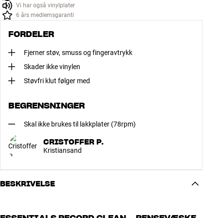
Vi har også vinylplater
6 års medlemsgaranti
FORDELER
Fjerner støv, smuss og fingeravtrykk
Skader ikke vinylen
Støvfri klut følger med
BEGRENSNINGER
Skal ikke brukes til lakkplater (78rpm)
CRISTOFFER P.
Kristiansand
BESKRIVELSE