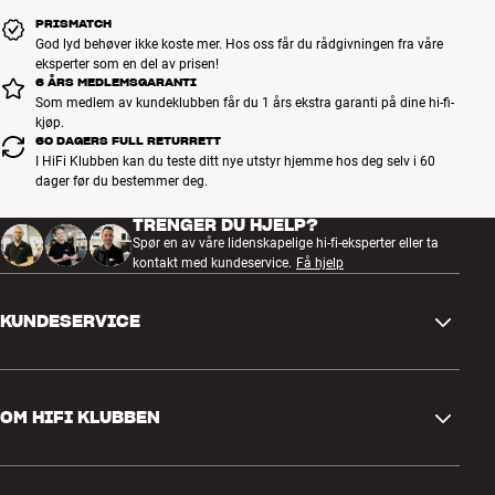
PRISMATCH
God lyd behøver ikke koste mer. Hos oss får du rådgivningen fra våre
eksperter som en del av prisen!
6 ÅRS MEDLEMSGARANTI
Som medlem av kundeklubben får du 1 års ekstra garanti på dine hi-fi-
kjøp.
60 DAGERS FULL RETURRETT
I HiFi Klubben kan du teste ditt nye utstyr hjemme hos deg selv i 60
dager før du bestemmer deg.
TRENGER DU HJELP?
Spør en av våre lidenskapelige hi-fi-eksperter eller ta
kontakt med kundeservice.
Få hjelp
KUNDESERVICE
Kontakt oss
OM HIFI KLUBBEN
Spørsmål og svar
Retur og reklamasjon
Finn butikk