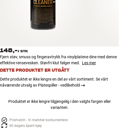
Tilbehør
INSPIRASJON
MERKER
NYHETER
148,-
/
STK
Fjern støv, smuss og fingeravtrykk fra vinylplatene dine med denne
TILBUD
effektive rensevesken. Støvfri klut følger med.
Les mer
DETTE PRODUKTET ER UTGÅTT
Finn Butikk
Dette produktet er ikke lengre en del av vårt sortiment. Se vårt
Kundeservice
nåværende utvalg av Platespiller - vedlikehold
Logg inn
Kundeservice
Bygg med lyd
Produktet er ikke lengre tilgjengelig i den valgte fargen eller
varianten.
Prismatch - Vi matcher konkurrentene
60 dagers åpent kjøp