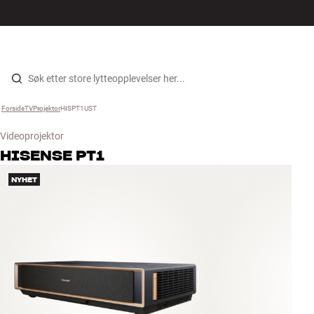
Hi-Fi
MENY
FINN BUTIKK
LOGG INN
HANDLEKURV
Høyttalere
Hopp til innhold
Forside
TV
›
Projektor
›
HISPT1UST
›
Platespiller
Videoprojektor
Hodetelefon
HISENSE
PT1
NYHET
Surround
TV
Systemer
Kabler