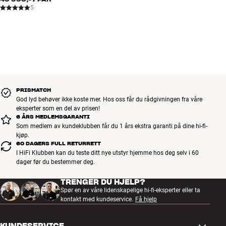
5
PRISMATCH
God lyd behøver ikke koste mer. Hos oss får du rådgivningen fra våre
eksperter som en del av prisen!
6 ÅRS MEDLEMSGARANTI
Som medlem av kundeklubben får du 1 års ekstra garanti på dine hi-fi-
kjøp.
60 DAGERS FULL RETURRETT
I HiFi Klubben kan du teste ditt nye utstyr hjemme hos deg selv i 60
dager før du bestemmer deg.
TRENGER DU HJELP?
Spør en av våre lidenskapelige hi-fi-eksperter eller ta
kontakt med kundeservice.
Få hjelp