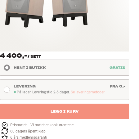
Tilbehør
INSPIRASJON
MERKER
NYHETER
4 400,-
/
SETT
TILBUD
HENT I BUTIKK
GRATIS
Finn Butikk
LEVERING
FRA 0,-
Kundeservice
På lager. Leveringstid 2-5 dager.
Se leveringsmetoder
På lager. Leveringstid 2-5 dager
Logg inn
Kundeservice
Bygg med lyd
LEGG I KURV
Prismatch - Vi matcher konkurrentene
60 dagers åpent kjøp
6 års medlemsgaranti