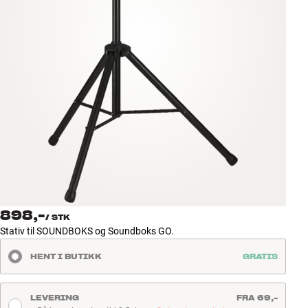
Tilbehør
INSPIRASJON
MERKER
NYHETER
TILBUD
Finn Butikk
Kundeservice
898,-
Logg inn
/
STK
Kundeservice
Stativ til SOUNDBOKS og Soundboks GO.
Bygg med lyd
HENT I BUTIKK
GRATIS
LEVERING
FRA 69,-