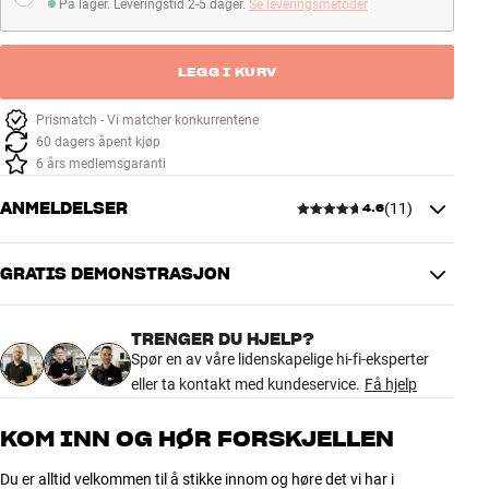
På lager. Leveringstid 2-5 dager.
Se leveringsmetoder
På lager. Leveringstid 2-5 dager
LEGG I KURV
Prismatch - Vi matcher konkurrentene
60 dagers åpent kjøp
6 års medlemsgaranti
ANMELDELSER
(
11
)
4.6
GRATIS DEMONSTRASJON
4.6
TRENGER DU HJELP?
11 anmeldelser
Spør en av våre lidenskapelige hi-fi-eksperter
eller ta kontakt med kundeservice.
Få hjelp
5
10
KOM INN OG HØR FORSKJELLEN
4
0
Du er alltid velkommen til å stikke innom og høre det vi har i
3
0