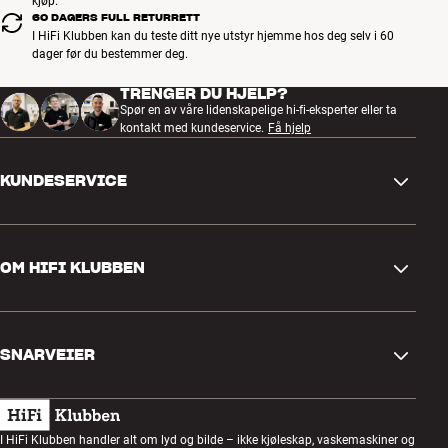
kjøp.
60 DAGERS FULL RETURRETT
I HiFi Klubben kan du teste ditt nye utstyr hjemme hos deg selv i 60
dager før du bestemmer deg.
TRENGER DU HJELP?
Spør en av våre lidenskapelige hi-fi-eksperter eller ta
kontakt med kundeservice.
Få hjelp
KUNDESERVICE
Kontakt oss
OM HIFI KLUBBEN
Spørsmål og svar
Retur og reklamasjon
Finn butikk
Angre på bestilling
SNARVEIER
Om oss
Levering
Kundeklubb
Gavekort
Handelsbetingelser
Lyttekveld
I HiFi Klubben handler alt om lyd og bilde – ikke kjøleskap, vaskemaskiner og