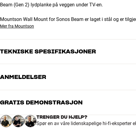
Beam (Gen 2) lydplanke på veggen under TV-en.
Mountson Wall Mount for Sonos Beam er laget i stål og er tilgjeng
Mer fra Mountson
TEKNISKE SPESIFIKASJONER
ANMELDELSER
DIMENSJONER OG DESIGN
Farge
Sort
Vekt produkt (kg)
1,65
Vekt emballasje (kg)
2,06
GRATIS DEMONSTRASJON
5
Mål (emballasje)
14 x 5 x 67 cm (bredde x høy
Mål (produkt)
64 x 42,5 x 12,5 cm (bredde x
4
TRENGER DU HJELP?
Spør en av våre lidenskapelige hi-fi-eksperter 
3
GENERELLE EGENSKAPER
2