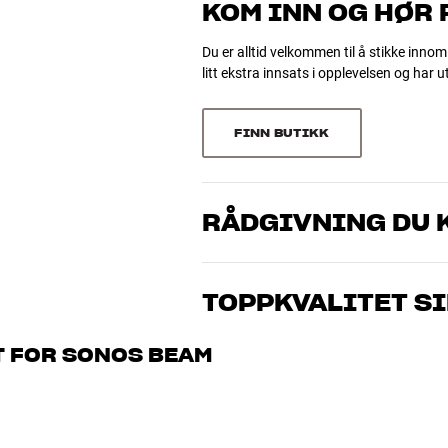
KOM INN OG HØR
0
Du er alltid velkommen til å stikke innom
litt ekstra innsats i opplevelsen og har 
Sorter
FINN BUTIKK
RÅDGIVNING DU K
Våre medarbeidere er ekte entusiaster s
gjelder musikk eller hjemmekino. Fortel
TOPPKVALITET S
og ditt budsjett best
Alle HiFi Klubbens produkter for musikk
T FOR SONOS BEAM
vare i mange år. Det er bra for både lo
BOOK EN EKSPERT