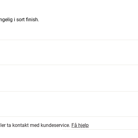
elig i sort finish.
4
de x dybde)
4.8
 høyde x dybde)
1
eller ta kontakt med kundeservice.
Få hjelp
0
5 anmeldelser
0