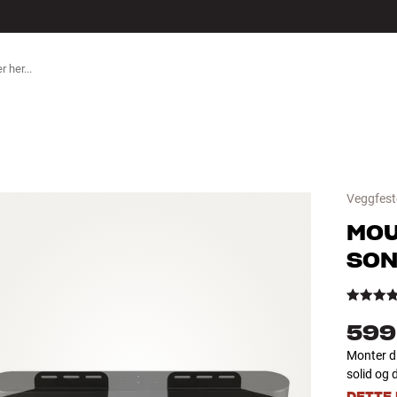
ILBEHØR
Veggfest
MO
SON
599
Monter d
solid og 