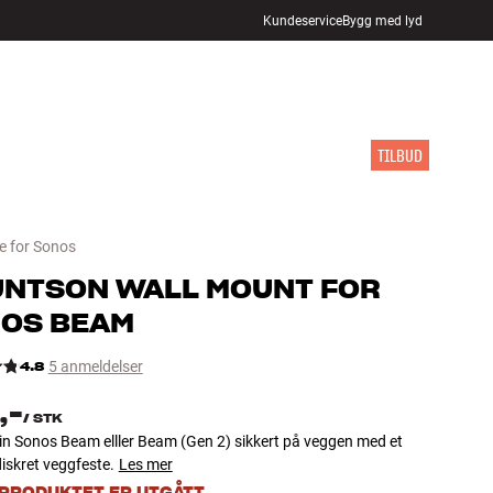
Kundeservice
Bygg med lyd
FINN BUTIKK
LOGG INN
HANDLEKURV
INSPIRASJON
MERKER
NYHETER
TILBUD
e for Sonos
UNTSON
WALL MOUNT FOR
OS BEAM
4.8
5 anmeldelser
,-
/
STK
in Sonos Beam elller Beam (Gen 2) sikkert på veggen med et
diskret veggfeste.
Les mer