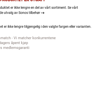
 PRODUKTET ER UTGÅTT
duktet er ikke lengre en del av vårt sortiment. Se vårt
e utvalg av Sonos tilbehør
t er ikke lengre tilgjengelig i den valgte fargen eller varianten.
smatch - Vi matcher konkurrentene
dagers åpent kjøp
rs medlemsgaranti