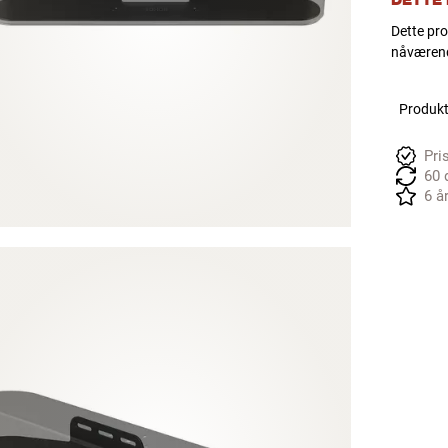
DETTE
Dette pro
nåværend
Produkte
Pri
60 
6 å