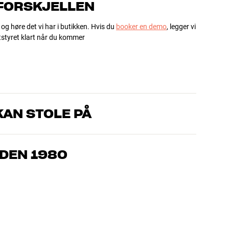
 FORSKJELLEN
 og høre det vi har i butikken. Hvis du
booker en demo
, legger vi
utstyret klart når du kommer
AN STOLE PÅ
om kjenner produktene og brenner for god lyd – enten det
l oss hva du drømmer om, så finner vi løsningen som passer deg
IDEN 1980
, hjemmekino og TV er håndplukket kvalitet som er laget for å
mmeboken og miljøet.