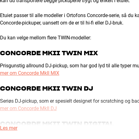
kan du transportere begge pickupene trygt og enkelt i etuiet.
Etuiet passer til alle modeller i Ortofons Concorde-serie, så du ka
Concorde-pickuper, uansett om de er til hi-fi eller DJ-bruk.
Du kan velge mellom flere TWIN-modeller:
CONCORDE MKII TWIN MIX
Prisgunstig allround DJ-pickup, som har god lyd til alle typer m
mer om Concorde MkII MIX
CONCORDE MKII TWIN DJ
Seriøs DJ-pickup, som er spesielt designet for scratching og bac
mer om Concorde MkII DJ
CONCORDE MKII TWIN DIGITAL
Les mer
Spesielt designet for å forlenge levetiden på timecode-vinyl og 