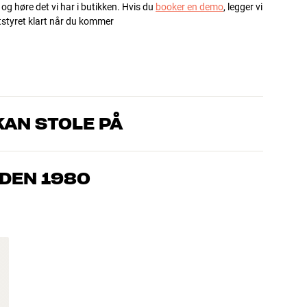
 og høre det vi har i butikken. Hvis du
booker en demo
, legger vi
utstyret klart når du kommer
AN STOLE PÅ
om kjenner produktene og brenner for god lyd – enten det
l oss hva du drømmer om, så finner vi løsningen som passer deg
IDEN 1980
, hjemmekino og TV er håndplukket kvalitet som er laget for å
mmeboken og miljøet.