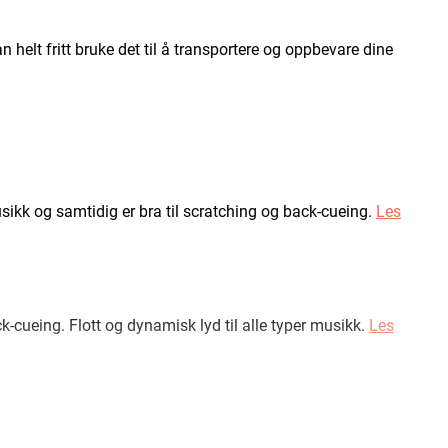
n helt fritt bruke det til å transportere og oppbevare dine
usikk og samtidig er bra til scratching og back-cueing.
Les
k-cueing. Flott og dynamisk lyd til alle typer musikk.
Les
minimere feil i dekodingen.
Les mer om Concorde MkII