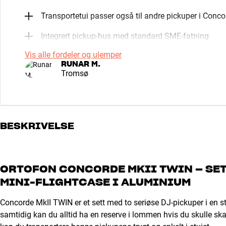
Transportetui passer også til andre pickuper i Conco
Integrert pickup-hus med standard SME-fatning
Vis alle fordeler og ulemper
RUNAR M.
Tromsø
BESKRIVELSE
ORTOFON CONCORDE MKII TWIN – SET
MINI-FLIGHTCASE I ALUMINIUM
Concorde MkII TWIN er et sett med to seriøse DJ-pickuper i en st
samtidig kan du alltid ha en reserve i lommen hvis du skulle skad