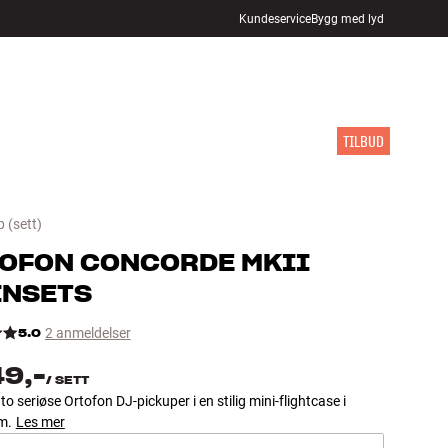
Kundeservice
Bygg med lyd
FINN BUTIKK
LOGG INN
HANDLEKURV
INSPIRASJON
MERKER
NYHETER
TILBUD
p
(sett)
OFON
CONCORDE MKII
NSETS
5.0
2 anmeldelser
49,-
/
SETT
to seriøse Ortofon DJ-pickuper i en stilig mini-flightcase i
m.
Les mer