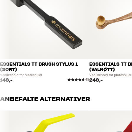
ESSENTIALS TT BRUSH STYLUS 1
ESSENTIALS TT B
(SORT)
(VALNØTT)
Vedlikehold for platespiller
Vedlikehold for platespiller
148,-
248,-
48
ANBEFALTE ALTERNATIVER