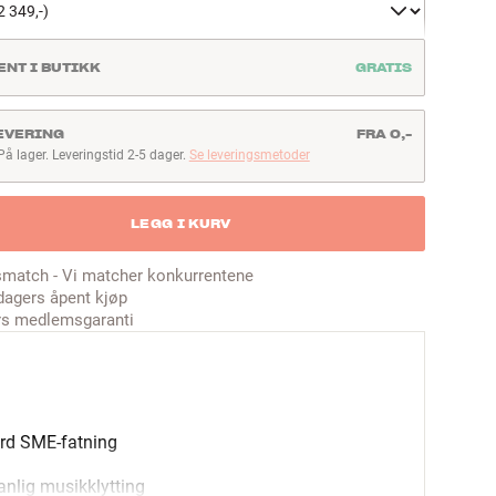
ENT I BUTIKK
GRATIS
EVERING
FRA 0,-
På lager. Leveringstid 2-5 dager.
Se leveringsmetoder
å lager. Leveringstid 2-5 dager
LEGG I KURV
smatch - Vi matcher konkurrentene
dagers åpent kjøp
rs medlemsgaranti
rd SME-fatning
vanlig musikklytting