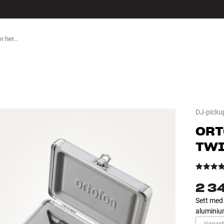
ILBEHØR
DJ-picku
ORT
TWI
2 3
Sett med 
aluminiu