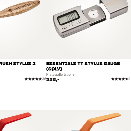
RUSH STYLUS 3
ESSENTIALS TT STYLUS GAUGE
(SØLV)
Platespillertilbehør
328,-
36
1