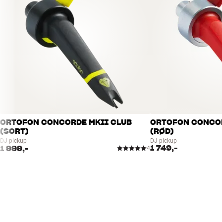
ORTOFON CONCORDE MKII CLUB
ORTOFON CONCOR
(SORT)
(RØD)
DJ-pickup
DJ-pickup
1 749,-
1 999,-
4