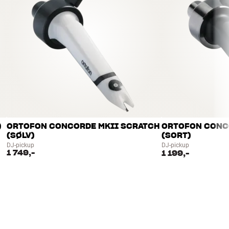
)
ORTOFON CONCORDE MKII SCRATCH
ORTOFON CONC
(SØLV)
(SORT)
DJ-pickup
DJ-pickup
1 749,-
1 199,-