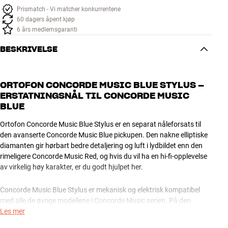
Prismatch - Vi matcher konkurrentene
60 dagers åpent kjøp
6 års medlemsgaranti
BESKRIVELSE
ORTOFON CONCORDE MUSIC BLUE STYLUS –
ERSTATNINGSNÅL TIL CONCORDE MUSIC
BLUE
Ortofon Concorde Music Blue Stylus er en separat nåleforsats til
den avanserte Concorde Music Blue pickupen. Den nakne elliptiske
diamanten gir hørbart bedre detaljering og luft i lydbildet enn den
rimeligere Concorde Music Red, og hvis du vil ha en hi-fi-opplevelse
av virkelig høy karakter, er du godt hjulpet her.
Concorde Music Blue Stylus er mekanisk og elektrisk kompatibel
med alle de øvrige modellene i Concorde Music serien. På den
måten kan du klare deg med kun å skifte ut nåleinnsatsen, hvis du
Les mer
vil oppgradere en av de rimeligere modellene. Det er absolutt verd å