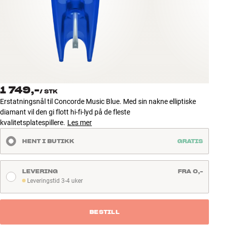
Tilbehør
INSPIRASJON
MERKER
NYHETER
1 749,-
/
STK
Erstatningsnål til Concorde Music Blue. Med sin nakne elliptiske
TILBUD
diamant vil den gi flott hi-fi-lyd på de fleste
kvalitetsplatespillere.
Les mer
Finn Butikk
HENT I BUTIKK
GRATIS
Kundeservice
Logg inn
Kundeservice
LEVERING
FRA 0,-
Bygg med lyd
Leveringstid 3-4 uker
Leveringstid 3-4 uker
BESTILL