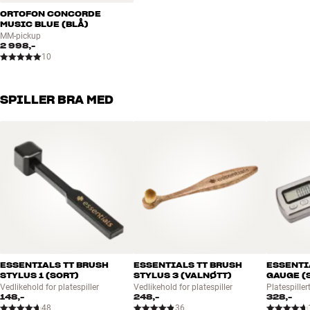
ORTOFON CONCORDE
MUSIC BLUE (BLÅ)
MM-pickup
2 998,-
10
SPILLER BRA MED
ESSENTIALS TT BRUSH
ESSENTIALS TT BRUSH
ESSENTI
STYLUS 1 (SORT)
STYLUS 3 (VALNØTT)
GAUGE (
Vedlikehold for platespiller
Vedlikehold for platespiller
Platespiller
148,-
248,-
328,-
48
36