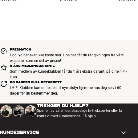
PRISMATCH
God lyd behøver ikke koste mer. Hos oss får du rådgivningen fra våre
eksperter som en del av prisen!
6 ÅRS MEDLEMSGARANTI
Som medlem av kundeklubben får du 1 års ekstra garanti på dine hi-fi-
kjøp.
60 DAGERS FULL RETURRETT
I HiFi Klubben kan du teste ditt nye utstyr hjemme hos deg selv i 60
dager før du bestemmer deg.
TRENGER DU HJELP?
Spør en av våre lidenskapelige hi-fi-eksperter eller ta
kontakt med kundeservice.
Få hjelp
KUNDESERVICE