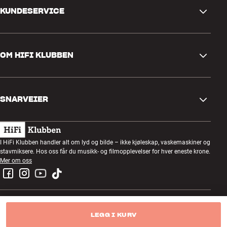
KUNDESERVICE
Kontakt oss
OM HIFI KLUBBEN
Spørsmål og svar
Retur og reklamasjon
Finn butikk
Angre på bestilling
SNARVEIER
Om oss
Levering
Kundeklubb
Gavekort
Handelsbetingelser
Lyttekveld
I HiFi Klubben handler alt om lyd og bilde – ikke kjøleskap, vaskemaskiner og
Bygg med lyd
stavmiksere. Hos oss får du musikk- og filmopplevelser for hver eneste krone.
Personvernpolicy
Konkurranser
Mer om oss
Montering og installasjon
Jobb i HiFi Klubben
Lei en SOUNDBOKS
Retur av el-avfall
LEGG I KURV
Hi-Fi Klubben AS - org.nr NO928379442MVA
Produktanmeldelser