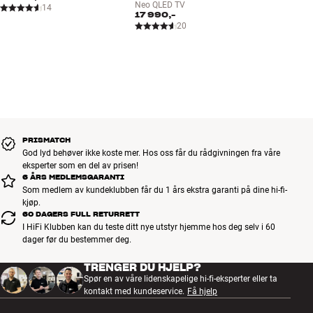
Neo QLED TV
14
17 990,-
20
PRISMATCH
God lyd behøver ikke koste mer. Hos oss får du rådgivningen fra våre
eksperter som en del av prisen!
6 ÅRS MEDLEMSGARANTI
Som medlem av kundeklubben får du 1 års ekstra garanti på dine hi-fi-
kjøp.
60 DAGERS FULL RETURRETT
I HiFi Klubben kan du teste ditt nye utstyr hjemme hos deg selv i 60
dager før du bestemmer deg.
TRENGER DU HJELP?
Spør en av våre lidenskapelige hi-fi-eksperter eller ta
kontakt med kundeservice.
Få hjelp