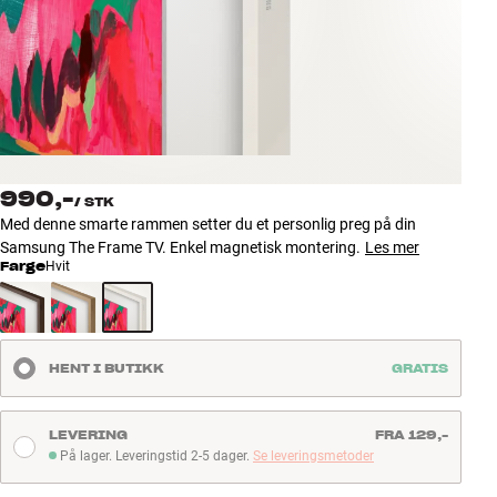
Tilbehør
INSPIRASJON
MERKER
NYHETER
990,-
/
STK
Med denne smarte rammen setter du et personlig preg på din
TILBUD
Samsung The Frame TV. Enkel magnetisk montering.
Les mer
Farge
Hvit
Finn Butikk
Kundeservice
Logg inn
HENT I BUTIKK
GRATIS
Kundeservice
Bygg med lyd
LEVERING
FRA 129,-
På lager. Leveringstid 2-5 dager.
Se leveringsmetoder
På lager. Leveringstid 2-5 dager