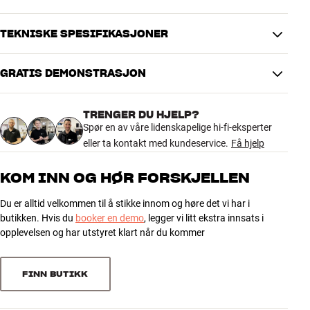
TEKNISKE SPESIFIKASJONER
GRATIS DEMONSTRASJON
DIMENSJONER OG DESIGN
Farge
Hvit
TRENGER DU HJELP?
Modell / Variant
Hvit
Spør en av våre lidenskapelige hi-fi-eksperter
Vekt produkt (kg)
0,67
eller ta kontakt med kundeservice.
Få hjelp
Vekt emballasje (kg)
1,17
177,2 x 9,4 x 9 cm (bredde x
Mål (emballasje)
KOM INN OG HØR FORSKJELLEN
høyde x dybde)
Du er alltid velkommen til å stikke innom og høre det vi har i
GENERELLE EGENSKAPER
butikken. Hvis du
booker en demo
, legger vi litt ekstra innsats i
Separat ramme til Samsung The Frame 75”
opplevelsen og har utstyret klart når du kommer
Magnetisk montering
Farge: Trefarget, brun, hvit
FINN BUTIKK