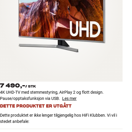
Tilbehør
INSPIRASJON
MERKER
NYHETER
TILBUD
Finn Butikk
7 490,-
Kundeservice
/
STK
4K UHD-TV med stemmestyring, AirPlay 2 og flott design.
Logg inn
Pause/opptaksfunksjon via USB.
Les mer
Kundeservice
Bygg med lyd
DETTE PRODUKTET ER UTGÅTT
Dette produktet er ikke lenger tilgjengelig hos HiFi Klubben. Vi vil i
stedet anbefale: