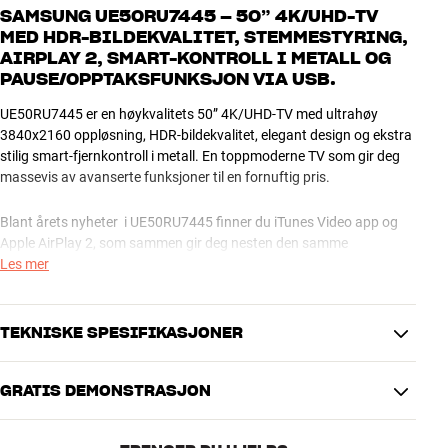
SAMSUNG UE50RU7445 – 50” 4K/UHD-TV
MED HDR-BILDEKVALITET, STEMMESTYRING,
AIRPLAY 2, SMART-KONTROLL I METALL OG
PAUSE/OPPTAKSFUNKSJON VIA USB.
UE50RU7445 er en høykvalitets 50” 4K/UHD-TV med ultrahøy
3840x2160 oppløsning, HDR-bildekvalitet, elegant design og ekstra
stilig smart-fjernkontroll i metall. En toppmoderne TV som gir deg
massevis av avanserte funksjoner til en fornuftig pris.
Blant årets nyheter i UE50RU7445 finner du iTunes Video app og
Apple AirPlay 2, som sammen gir deg nesten den samme
funksjonaliteten som en separat Apple TV-boks. Da både sparer du
Les mer
penger og slipper kabelrot. Du får også mulighet for å stemmestyre
TV-en med en separat smarthøyttaler eller med smarttelefonen din.
Stemmestyring er mulig med Google Assistant og Amazon Alexa.
TEKNISKE SPESIFIKASJONER
UE50RU7445 kommer i sølv finish (Eclipse Silver). Ekstra stilig
GRATIS DEMONSTRASJON
Bluetooth-basert Smart Control i metallfinish følger med.
ENERGI
Tradisjonell, infrarød trykknapp-fjernkontroll – for eksempel som
Strømforbruk i standby (watt)
0,5 watt
supplement – kan kjøpes separat (TM1240A).