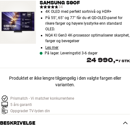
SAMSUNG S90F
34
4K OLED med perfekt sortnivå og HDR+
På 55", 65" og 77" får du et QD-OLED-panel for
rikere farger og høyere lysstyrke enn standard
OLED.
NQ4 KI Gen3 4K-prosessor optimaliserer skarphet,
farger og bevegelser
Les mer
På lager. Leveringstid 3-6 dager
24 990,-
/
STK
Produktet er ikke lengre tilgjengelig i den valgte fargen eller
varianten.
Prismatch - Vi matcher konkurrentene
5 års garanti
Oppgrader TV-lyden din
BESKRIVELSE