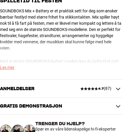
SPILLETID TIL FESTEN
SOUNDBOKS Mix + Battery er et praktisk sett for deg som ønsker
bærbar festlyd med større frihet fra stikkontakten. Mix spiller høyt
nok til å få fart på festen, men er likevel mer kompakt og lettere å ta
med seg enn de største SOUNDBOKS-modellene. Den er perfekt for
festivaler, hagefester, strandturer, arrangementer og hyggelige
kvelder med vennene, der musikken skal kunne følge med hele
veien.
Med et ekstra SOUNDBOKS-batteri i vesken kan du bytte til et nytt
batteri når det første er tomt. Det tar bare noen få øyeblikk, og du
Les mer
slipper å stoppe festen fordi strømmen tar slutt. Batteriet kan også
lades via USB-C og brukes til å gi strøm til kompatible USB-C-
enheter, noe som er ekstra praktisk når du er på farten.
ANMELDELSER
(
87
)
4.7
Denne pakken gir deg en fleksibel SOUNDBOKS-løsning med
Bluetooth, batteridrift og ekstra spilletid samlet fra starten av. Et
GRATIS DEMONSTRASJON
4.7
opplagt valg hvis høyttaleren din ofte skal med ut av huset, og du vil
være bedre forberedt på lange dager og sene kvelder. Les mer om
TRENGER DU HJELP?
de enkelte produktene på produktsidene våre.
87 anmeldelser
Spør en av våre lidenskapelige hi-fi-eksperter