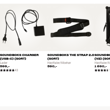
BOOK EN EKSPERT
SOUNDBOKS CHARGER
SOUNDBOKS THE STRAP 2.0
SOUNDB
(USB-C) (SORT)
(SORT)
(V2) (SO
Lader
Høyttaler/tilbehør
Høyttaler/t
599,-
590,-
1 690,-
43