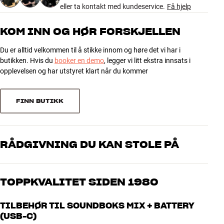
eller ta kontakt med kundeservice.
Få hjelp
5
76
KOM INN OG HØR FORSKJELLEN
4
6
Du er alltid velkommen til å stikke innom og høre det vi har i
3
1
butikken. Hvis du
booker en demo
, legger vi litt ekstra innsats i
2
2
opplevelsen og har utstyret klart når du kommer
1
2
FINN BUTIKK
Sorter
RÅDGIVNING DU KAN STOLE PÅ
Våre medarbeidere er ekte entusiaster som kjenner produktene og
brenner for god lyd – enten det gjelder musikk eller hjemmekino.
TOPPKVALITET SIDEN 1980
Fortell oss hva du drømmer om, så finner vi løsningen som passer
deg og ditt budsjett best
Alle HiFi Klubbens produkter for musikk, hjemmekino og TV er
TILBEHØR TIL SOUNDBOKS MIX + BATTERY
håndplukket kvalitet som er laget for å vare i mange år. Det er bra
(USB-C)
for både lommeboken og miljøet.