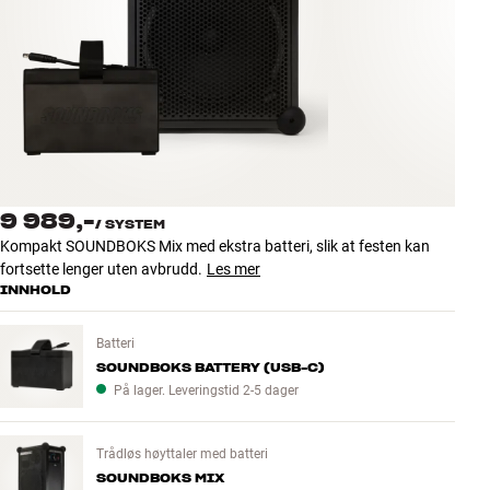
Tilbehør
INSPIRASJON
MERKER
NYHETER
9 989,-
/
SYSTEM
TILBUD
Kompakt SOUNDBOKS Mix med ekstra batteri, slik at festen kan
fortsette lenger uten avbrudd.
Les mer
INNHOLD
Finn Butikk
Kundeservice
Logg inn
Batteri
Kundeservice
SOUNDBOKS BATTERY (USB-C)
Bygg med lyd
På lager. Leveringstid 2-5 dager
Trådløs høyttaler med batteri
SOUNDBOKS MIX