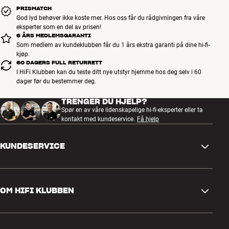
PRISMATCH
God lyd behøver ikke koste mer. Hos oss får du rådgivningen fra våre
eksperter som en del av prisen!
6 ÅRS MEDLEMSGARANTI
Som medlem av kundeklubben får du 1 års ekstra garanti på dine hi-fi-
kjøp.
60 DAGERS FULL RETURRETT
I HiFi Klubben kan du teste ditt nye utstyr hjemme hos deg selv i 60
dager før du bestemmer deg.
TRENGER DU HJELP?
Spør en av våre lidenskapelige hi-fi-eksperter eller ta
kontakt med kundeservice.
Få hjelp
KUNDESERVICE
Kontakt oss
OM HIFI KLUBBEN
Spørsmål og svar
Retur og reklamasjon
Finn butikk