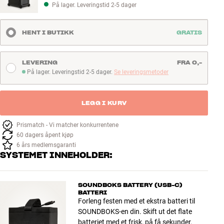
På lager. Leveringstid 2-5 dager
HENT I BUTIKK
GRATIS
LEVERING
FRA 0,-
På lager. Leveringstid 2-5 dager.
Se leveringsmetoder
På lager. Leveringstid 2-5 dager
LEGG I KURV
Prismatch - Vi matcher konkurrentene
60 dagers åpent kjøp
6 års medlemsgaranti
SYSTEMET INNEHOLDER:
SOUNDBOKS BATTERY (USB-C)
BATTERI
Forleng festen med et ekstra batteri til
SOUNDBOKS-en din. Skift ut det flate
batteriet med et frisk, på få sekunder.