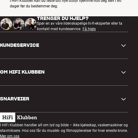
I HiFi Klubben kan du teste ditt nye utstyr hjemme hos deg selv i 60
dager før du bestemmer deg.
TRENGER DU HJELP?
Spør en av våre lidenskapelige hi-fi-eksperter eller ta
kontakt med kundeservice.
Få hjelp
KUNDESERVICE
Kontakt oss
OM HIFI KLUBBEN
Spørsmål og svar
Retur og reklamasjon
Finn butikk
Angre på bestilling
SNARVEIER
Om oss
Levering
Kundeklubb
Gavekort
Handelsbetingelser
Lyttekveld
I HiFi Klubben handler alt om lyd og bilde – ikke kjøleskap, vaskemaskiner og
Bygg med lyd
stavmiksere. Hos oss får du musikk- og filmopplevelser for hver eneste krone.
Personvernpolicy
Konkurranser
Mer om oss