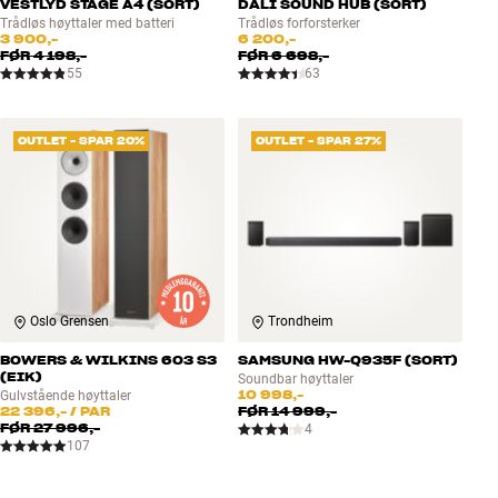
VESTLYD STAGE A4 (SORT)
DALI SOUND HUB (SORT)
Trådløs høyttaler med batteri
Trådløs forforsterker
3 900,-
6 200,-
FØR
4 198,-
FØR
6 698,-
55
63
OUTLET - SPAR 20%
OUTLET - SPAR 27%
Oslo Grensen
Trondheim
BOWERS & WILKINS 603 S3
SAMSUNG HW-Q935F (SORT)
(EIK)
Soundbar høyttaler
10 998,-
Gulvstående høyttaler
22 396,-
/ PAR
FØR
14 999,-
FØR
27 996,-
4
107