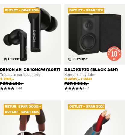
OUTLET - SPAR 18%
OUTLET - SPAR 13%
Drammen
Lillestrøm
DENON AH-C840NCW (SORT)
DALI KUPID (BLACK ASH)
Trådløs in-ear hodetelefon
Kompakt høyttaler
1 798,-
3 496,-
/ PAR
FØR
2 198,-
FØR
3 996,-
44
132
RETUR. SPAR 3000:-
OUTLET - SPAR 30%
OUTLET - SPAR 15%