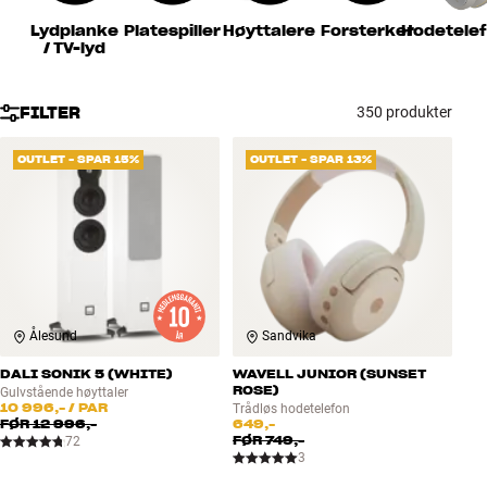
Tilbehør
Lydplanke
Platespiller
Høyttalere
Forsterker
Hodetele
/ TV-lyd
INSPIRASJON
FILTER
350 produkter
MERKER
OUTLET - SPAR 15%
OUTLET - SPAR 13%
NYHETER
TILBUD
Finn Butikk
Kundeservice
Ålesund
Sandvika
Logg inn
Kundeservice
DALI SONIK 5 (WHITE)
WAVELL JUNIOR (SUNSET
Bygg med lyd
ROSE)
Gulvstående høyttaler
10 996,-
/ PAR
Trådløs hodetelefon
FØR
12 996,-
649,-
FØR
749,-
72
3