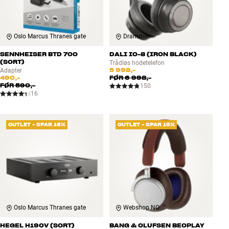
Oslo Marcus Thranes gate
Drammen
SENNHEISER BTD 700
DALI IO-8 (IRON BLACK)
(SORT)
Trådløs hodetelefon
5 998,-
Adapter
490,-
FØR
6 998,-
FØR
590,-
150
16
OUTLET - SPAR 15%
OUTLET - SPAR 15%
Oslo Marcus Thranes gate
Webshop NO
HEGEL H190V (SORT)
BANG & OLUFSEN BEOPLAY