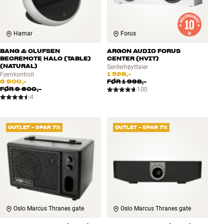
Hamar
Forus
BANG & OLUFSEN
ARGON AUDIO FORUS
BEOREMOTE HALO (TABLE)
CENTER (HVIT)
(NATURAL)
Senterhøyttaler
1 598,-
Fjernkontroll
6 900,-
FØR
1 998,-
FØR
9 600,-
100
4
OUTLET - SPAR 7%
OUTLET - SPAR 7%
Oslo Marcus Thranes gate
Oslo Marcus Thranes gate