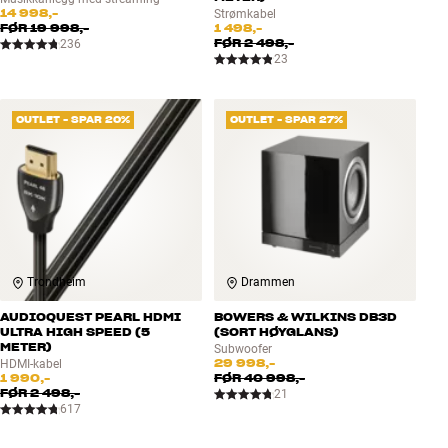
14 998,-
Strømkabel
FØR
19 998,-
1 498,-
FØR
2 498,-
236
23
OUTLET - SPAR 20%
OUTLET - SPAR 27%
Trondheim
Drammen
AUDIOQUEST PEARL HDMI
BOWERS & WILKINS DB3D
ULTRA HIGH SPEED (5
(SORT HØYGLANS)
METER)
Subwoofer
29 998,-
HDMI-kabel
1 990,-
FØR
40 998,-
FØR
2 498,-
21
617