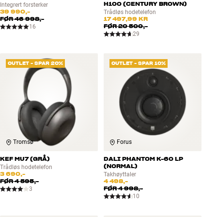
H100 (CENTURY BROWN)
Integrert forsterker
39 990,-
Trådløs hodetelefon
FØR
46 998,-
17 497,99 KR
FØR
20 500,-
16
29
OUTLET - SPAR 20%
OUTLET - SPAR 10%
Tromsø
Forus
KEF MU7 (GRÅ)
DALI PHANTOM K-60 LP
(NORMAL)
Trådløs hodetelefon
3 690,-
Takhøyttaler
FØR
4 595,-
4 498,-
FØR
4 998,-
3
10