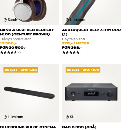
Sandvika
Lillestrøm
BANG & OLUFSEN BEOPLAY
AUDIOQUEST SLIP XTRM 14/2
H100 (CENTURY BROWN)
(1)
Trådløs hodetelefon
Høyttalerkabel
17 500,-
278,-
/ METER
FØR
20 500,-
FØR
398,-
29
8
OUTLET - SPAR 21%
OUTLET - SPAR 19%
Lillestrøm
Ski
BLUESOUND PULSE CINEMA
NAD C 399 (GRÅ)