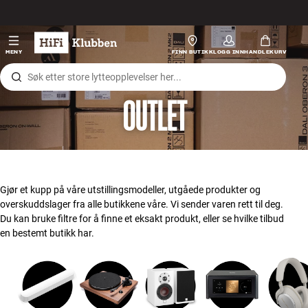
Hopp til innhold
Hi-Fi
MENY
FINN BUTIKK
LOGG INN
HANDLEKURV
Høyttalere
OUTLET
Platespiller
Hodetelefon
Surround
Gjør et kupp på våre utstillingsmodeller, utgåede produkter og
overskuddslager fra alle butikkene våre. Vi sender varen rett til deg.
TV
Du kan bruke filtre for å finne et eksakt produkt, eller se hvilke tilbud
en bestemt butikk har.
Systemer
Kabler