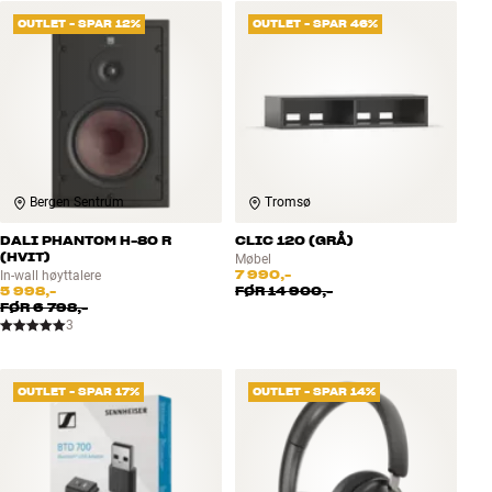
OUTLET - SPAR 12%
OUTLET - SPAR 46%
Bergen Sentrum
Tromsø
DALI PHANTOM H-80 R
CLIC 120 (GRÅ)
(HVIT)
Møbel
7 990,-
In-wall høyttalere
5 998,-
FØR
14 900,-
FØR
6 798,-
3
OUTLET - SPAR 17%
OUTLET - SPAR 14%