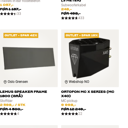
(3 METER)
Trådløs in-ear hodetelefon
1 057,-
Subwooferkabel
FØR
1 187,-
248,-
FØR
498,-
33
433
OUTLET - SPAR 42%
OUTLET - SPAR 18%
Oslo Grensen
Webshop NO
LEMUS SPEAKER FRAME
ORTOFON MC X SERIES (MC
1800 (GRÅ)
X40)
Stoffdør
MC-pickup
2 598,-
/ STK
9 998,-
FØR
4 500,-
FØR
12 249,-
4
22