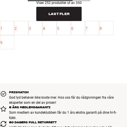
Viser 252 produkter ut av 350
LAST FLER
1
2
3
4
5
6
7
8
9
PRISMATCH
God lyd behøver ikke koste mer. Hos oss får du rådgivningen fra våre
eksperter som en del av prisen!
6 ÅRS MEDLEMSGARANTI
Som medlem av kundeklubben får du 1 års ekstra garanti på dine hi-fi-
kjøp.
60 DAGERS FULL RETURRETT