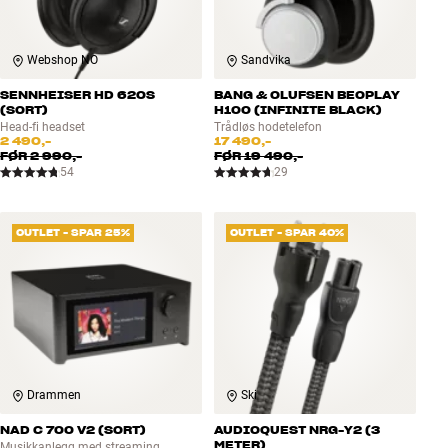
Webshop NO
Sandvika
SENNHEISER HD 620S
BANG & OLUFSEN BEOPLAY
(SORT)
H100 (INFINITE BLACK)
Head-fi headset
Trådløs hodetelefon
2 490,-
17 490,-
FØR
2 990,-
FØR
19 490,-
54
29
OUTLET - SPAR 25%
OUTLET - SPAR 40%
Drammen
Ski
NAD C 700 V2 (SORT)
AUDIOQUEST NRG-Y2 (3
METER)
Musikkanlegg med streaming