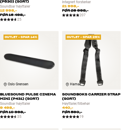
(P530) (SORT)
Integrert forsterker
21 998,-
Soundbar høyttaler
12 998,-
FØR
26 998,-
FØR
16 498,-
207
25
OUTLET - SPAR 14%
OUTLET - SPAR 25%
Oslo Grensen
Hamar
BLUESOUND PULSE CINEMA
SOUNDBOKS CARRIER STRAP
MINI (P431) (SORT)
(SORT)
Soundbar høyttaler
Høyttaler/tilbehør
9 498,-
440,-
FØR
10 998,-
FØR
590,-
35
19