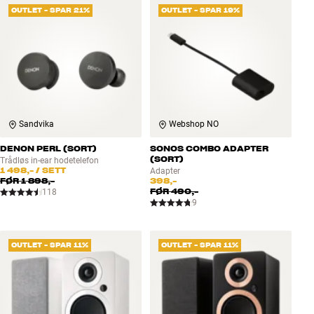
OUTLET - SPAR 21%
OUTLET - SPAR 19%
Sandvika
Webshop NO
DENON PERL (SORT)
SONOS COMBO ADAPTER
(SORT)
Trådløs in-ear hodetelefon
1 498,-
/ SETT
Adapter
FØR
1 898,-
398,-
FØR
490,-
118
9
OUTLET - SPAR 11%
OUTLET - SPAR 11%