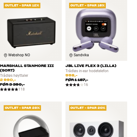
OUTLET - SPAR 12%
OUTLET - SPAR 16%
Webshop NO
Sandvika
MARSHALL STANMORE III
JBL LIVE FLEX 3 (LILLA)
(SORT)
Trådløs in-ear hodetelefon
998,-
Trådløs høyttaler
2 990,-
FØR
1 187,-
FØR
3 390,-
16
118
OUTLET - SPAR 28%
OUTLET - SPAR 20%