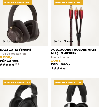
OUTLET - SPAR 20%
OUTLET - SPAR 35%
Tønsberg
Oslo Grensen
DALI IO-12 (BRUN)
AUDIOQUEST GOLDEN GATE
MJ (1.5 METER)
Trådløs hodetelefon
9 998,-
Minijack kabel
FØR
12 498,-
1 098,-
FØR
1 698,-
182
6
OUTLET - SPAR 17%
OUTLET - SPAR 10%