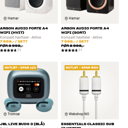
Hamar
Hamar
ARGON AUDIO FORTE A4
ARGON AUDIO FORTE A4
WIFI (HVIT)
WIFI (SORT)
Kompakt høyttaler - Aktive
Kompakt høyttaler - Aktive
7 998,-
/ SETT
7 998,-
/ SETT
FØR
8 998,-
FØR
8 998,-
71
71
OUTLET - SPAR 11%
OUTLET - SPAR 50%
Tromsø
Webshop NO
JBL LIVE BUDS 3 (BLÅ)
ESSENTIALS CLASSIC SUB