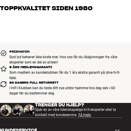
brenner for god lyd – enten det gjelder musikk eller hjemmekino.
TOPPKVALITET SIDEN 1980
Fortell oss hva du drømmer om, så finner vi løsningen som passer
deg og ditt budsjett best
Alle HiFi Klubbens produkter for musikk, hjemmekino og TV er
håndplukket kvalitet som er laget for å vare i mange år. Det er bra
for både lommeboken og miljøet.
BOOK EN EKSPERT
PRISMATCH
God lyd behøver ikke koste mer. Hos oss får du rådgivningen fra våre
eksperter som en del av prisen!
6 ÅRS MEDLEMSGARANTI
Som medlem av kundeklubben får du 1 års ekstra garanti på dine hi-fi-
kjøp.
60 DAGERS FULL RETURRETT
I HiFi Klubben kan du teste ditt nye utstyr hjemme hos deg selv i 60
dager før du bestemmer deg.
TRENGER DU HJELP?
Spør en av våre lidenskapelige hi-fi-eksperter eller ta
kontakt med kundeservice.
Få hjelp
KUNDESERVICE