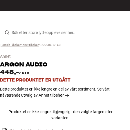
Hi-Fi
MENY
FINN BUTIKK
LOGG INN
HANDLEKURV
Høyttalere
Hopp til innhold
Forside
Tilbehør
›
Annet tilbehør
›
ARGCUBEFS14SI
›
Platespiller
Annet
Hodetelefon
ARGON AUDIO
448,-
/
STK
Surround
DETTE PRODUKTET ER UTGÅTT
Dette produktet er ikke lengre en del av vårt sortiment. Se vårt
TV
nåværende utvalg av Annet tilbehør
Systemer
Produktet er ikke lengre tilgjengelig i den valgte fargen eller
varianten.
Kabler