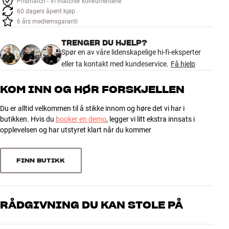
Prismatch - Vi matcher konkurrentene
Tilbehør
60 dagers åpent kjøp
6 års medlemsgaranti
INSPIRASJON
TRENGER DU HJELP?
Spør en av våre lidenskapelige hi-fi-eksperter
MERKER
eller ta kontakt med kundeservice.
Få hjelp
NYHETER
KOM INN OG HØR FORSKJELLEN
Du er alltid velkommen til å stikke innom og høre det vi har i
TILBUD
butikken. Hvis du
booker en demo
, legger vi litt ekstra innsats i
opplevelsen og har utstyret klart når du kommer
Finn Butikk
Kundeservice
Logg inn
FINN BUTIKK
Kundeservice
Bygg med lyd
RÅDGIVNING DU KAN STOLE PÅ
Våre medarbeidere er ekte entusiaster som kjenner produktene og