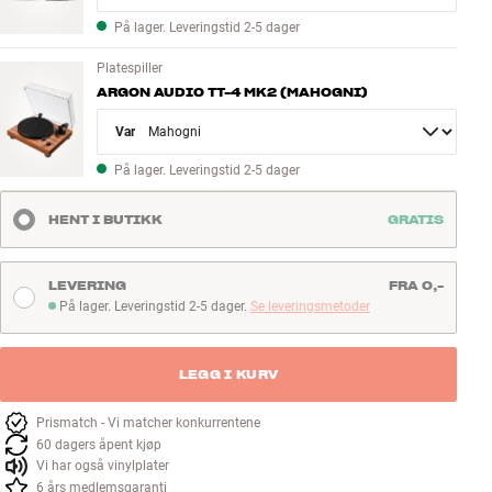
På lager. Leveringstid 2-5 dager
Platespiller
ARGON AUDIO TT-4 MK2 (MAHOGNI)
Variant
På lager. Leveringstid 2-5 dager
HENT I BUTIKK
GRATIS
LEVERING
FRA 0,-
På lager. Leveringstid 2-5 dager.
Se leveringsmetoder
På lager. Leveringstid 2-5 dager
LEGG I KURV
Prismatch - Vi matcher konkurrentene
60 dagers åpent kjøp
Vi har også vinylplater
6 års medlemsgaranti