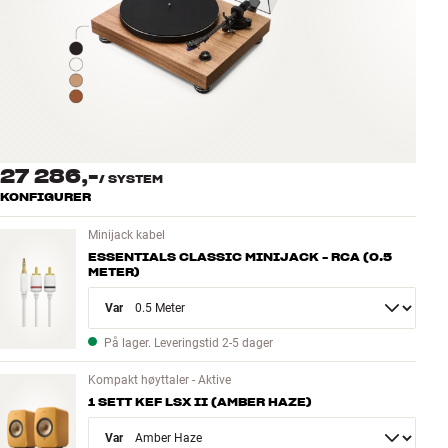
Tilbehør
INSPIRASJON
MERKER
NYHETER
27 286,-
/
SYSTEM
KONFIGURER
TILBUD
Minijack kabel
ESSENTIALS CLASSIC MINIJACK - RCA (0.5
Finn Butikk
METER)
Kundeservice
Variant
Logg inn
Kundeservice
På lager. Leveringstid 2-5 dager
Bygg med lyd
Kompakt høyttaler - Aktive
1 SETT KEF LSX II (AMBER HAZE)
Variant