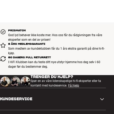
PRISMATCH
God lyd behøver ikke koste mer. Hos oss får du rådgivningen fra våre
eksperter som en del av prisen!
6 ÅRS MEDLEMSGARANTI
Som medlem av kundeklubben får du 1 års ekstra garanti på dine hi-fi-
kjøp.
60 DAGERS FULL RETURRETT
I HiFi Klubben kan du teste ditt nye utstyr hjemme hos deg selv i 60
dager før du bestemmer deg.
TRENGER DU HJELP?
Spør en av våre lidenskapelige hi-fi-eksperter eller ta
kontakt med kundeservice.
Få hjelp
KUNDESERVICE