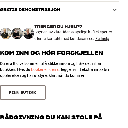
GRATIS DEMONSTRASJON
4.8
TRENGER DU HJELP?
519 anmeldelser
Spør en av våre lidenskapelige hi-fi-eksperter
eller ta kontakt med kundeservice.
Få hjelp
5
432
KOM INN OG HØR FORSKJELLEN
4
63
Du er alltid velkommen til å stikke innom og høre det vi har i
3
18
butikken. Hvis du
booker en demo
, legger vi litt ekstra innsats i
2
1
opplevelsen og har utstyret klart når du kommer
1
5
FINN BUTIKK
Sorter
RÅDGIVNING DU KAN STOLE PÅ