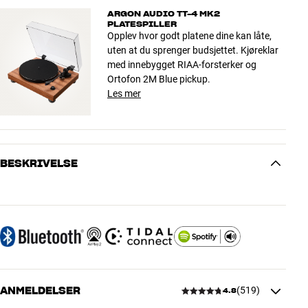
ARGON AUDIO TT-4 MK2
PLATESPILLER
Opplev hvor godt platene dine kan låte,
uten at du sprenger budsjettet. Kjøreklar
med innebygget RIAA-forsterker og
Ortofon 2M Blue pickup.
Les mer
BESKRIVELSE
ANMELDELSER
(
519
)
4.8