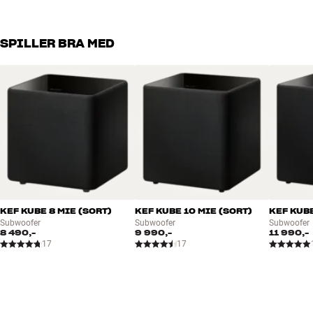
SPILLER BRA MED
KEF KUBE 8 MIE (SORT)
KEF KUBE 10 MIE (SORT)
KEF KUBE
Subwoofer
Subwoofer
Subwoofer
8 490,-
9 990,-
11 990,-
17
17