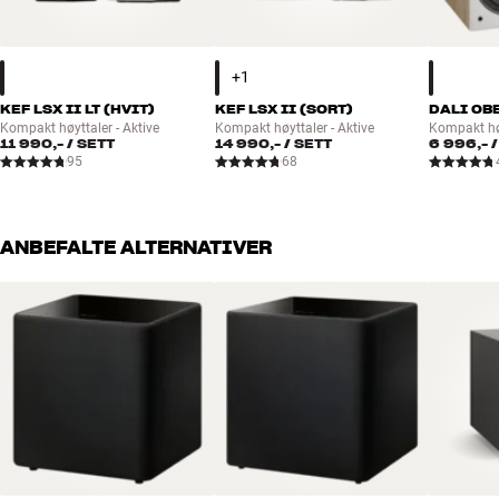
KEF LSX II LT (HVIT)
KEF LSX II (SORT)
DALI OBE
Kompakt høyttaler - Aktive
Kompakt høyttaler - Aktive
Kompakt hø
11 990,-
/ SETT
14 990,-
/ SETT
6 996,-
/
95
68
ANBEFALTE ALTERNATIVER