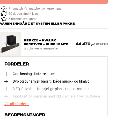
Prismatch - Vi matcher konkurrentene
60 dagers åpent kjøp
6 års medlemsgaranti
VAREN INNGÅR I ET SYSTEM ELLER PAKKE
KEF XIO + KW2 RX
44 470,-
RECEIVER + KUBE 12 MIE
/
SYSTEM
Lydplankesystem/pakke
FORDELER
God løsning til større stuer
Dyp og dynamisk bass til både musikk og filmlyd
3 EQ-forvalg til forskjellige plasseringer i rommet
App-kontroll sammen med KEFs egne aktive høyttalere
Vis alle fordeler
BEGRENSNINGER