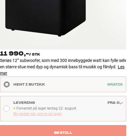
Tilbehør
INSPIRASJON
MERKER
NYHETER
11 990,-
/
STK
Seriøs 12” subwoofer, som med 300 innebyggede watt kan fylle selv
TILBUD
en større stue med dyp og dynamisk bass til musikk og filmlyd.
Les
mer
Finn Butikk
HENT I BUTIKK
GRATIS
Kundeservice
Logg inn
Kundeservice
LEVERING
FRA 0,-
Bygg med lyd
Forventet på lager lørdag 22. august
Forventet på lager lørdag 22. august
Bli varslet når vare er på lager
BESTILL