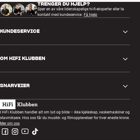
TRENGER DU HJELP?
Spør en av våre lidenskapelige hi-fi-eksperter eller ta
kontakt med kundeservice.
Få hjelp
KUNDESERVICE
Kontakt oss
OM HIFI KLUBBEN
Spørsmål og svar
Retur og reklamasjon
Finn butikk
Angre på bestilling
SNARVEIER
Om oss
Levering
Kundeklubb
Gavekort
Handelsbetingelser
Lyttekveld
I HiFi Klubben handler alt om lyd og bilde – ikke kjøleskap, vaskemaskiner og
Bygg med lyd
stavmiksere. Hos oss får du musikk- og filmopplevelser for hver eneste krone.
Personvernpolicy
Konkurranser
Mer om oss
Montering og installasjon
Jobb i HiFi Klubben
Lei en SOUNDBOKS