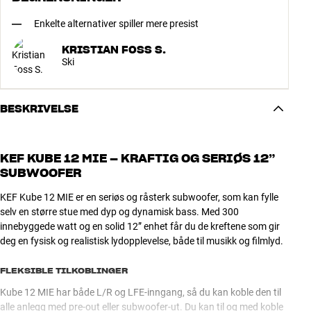
Enkelte alternativer spiller mere presist
KRISTIAN FOSS S.
Ski
BESKRIVELSE
KEF KUBE 12 MIE – KRAFTIG OG SERIØS 12”
SUBWOOFER
KEF Kube 12 MIE er en seriøs og råsterk subwoofer, som kan fylle
selv en større stue med dyp og dynamisk bass. Med 300
innebyggede watt og en solid 12” enhet får du de kreftene som gir
deg en fysisk og realistisk lydopplevelse, både til musikk og filmlyd.
FLEKSIBLE TILKOBLINGER
Kube 12 MIE har både L/R og LFE-inngang, så du kan koble den til
alle anlegg med pre-out eller subwoofer-ut. Du kan til og med koble