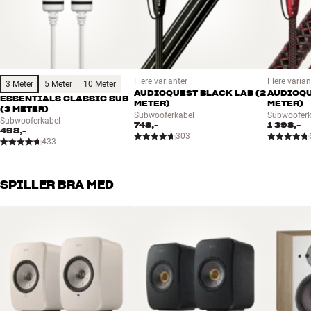
Phoenix/Euroblock-stikk til høyttalerkabler følger med
Trådløs adapter fås som ekstratilbehør
Flere varianter
Flere varian
3 Meter
5 Meter
10 Meter
AUDIOQUEST BLACK LAB (2
AUDIOQU
ESSENTIALS CLASSIC SUB
METER)
METER)
(3 METER)
Subwooferkabel
Subwooferk
Subwooferkabel
748,-
1 398,-
498,-
303
433
SPILLER BRA MED