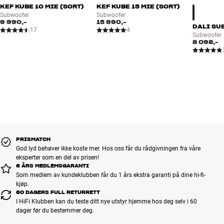
KEF KUBE 10 MIE (SORT)
KEF KUBE 15 MIE (SORT)
Subwoofer
Subwoofer
9 990,-
15 990,-
DALI SUB
17
4
Subwoofer
8 098,-
PRISMATCH
God lyd behøver ikke koste mer. Hos oss får du rådgivningen fra våre
eksperter som en del av prisen!
6 ÅRS MEDLEMSGARANTI
Som medlem av kundeklubben får du 1 års ekstra garanti på dine hi-fi-
kjøp.
60 DAGERS FULL RETURRETT
I HiFi Klubben kan du teste ditt nye utstyr hjemme hos deg selv i 60
dager før du bestemmer deg.