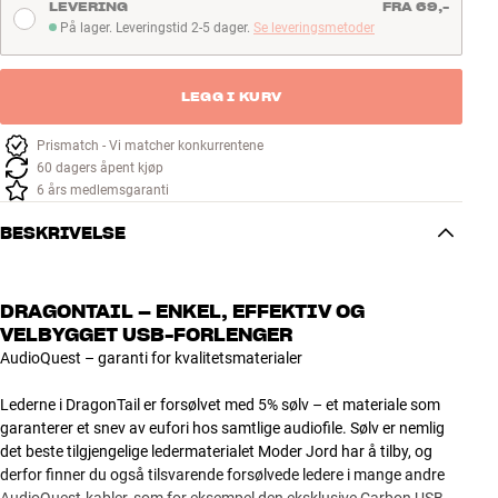
LEVERING
FRA 69,-
På lager. Leveringstid 2-5 dager.
Se leveringsmetoder
På lager. Leveringstid 2-5 dager
LEGG I KURV
Prismatch - Vi matcher konkurrentene
60 dagers åpent kjøp
6 års medlemsgaranti
BESKRIVELSE
DRAGONTAIL – ENKEL, EFFEKTIV OG
VELBYGGET USB-FORLENGER
AudioQuest – garanti for kvalitetsmaterialer
Lederne i DragonTail er forsølvet med 5% sølv – et materiale som
garanterer et snev av eufori hos samtlige audiofile. Sølv er nemlig
det beste tilgjengelige ledermaterialet Moder Jord har å tilby, og
derfor finner du også tilsvarende forsølvede ledere i mange andre
AudioQuest-kabler, som for eksempel den eksklusive Carbon USB-