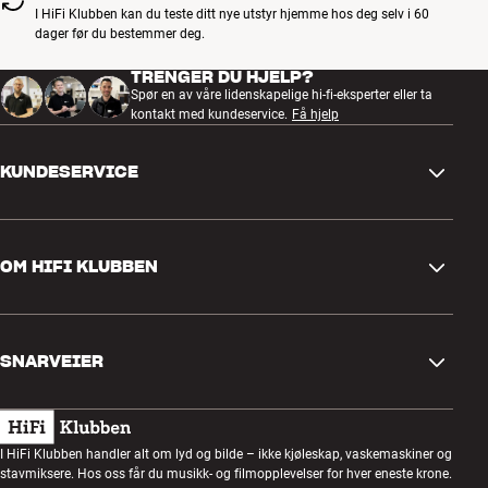
I HiFi Klubben kan du teste ditt nye utstyr hjemme hos deg selv i 60
dager før du bestemmer deg.
TRENGER DU HJELP?
Spør en av våre lidenskapelige hi-fi-eksperter eller ta
kontakt med kundeservice.
Få hjelp
KUNDESERVICE
Kontakt oss
OM HIFI KLUBBEN
Spørsmål og svar
Retur og reklamasjon
Finn butikk
Angre på bestilling
SNARVEIER
Om oss
Levering
Kundeklubb
Gavekort
Handelsbetingelser
Lyttekveld
I HiFi Klubben handler alt om lyd og bilde – ikke kjøleskap, vaskemaskiner og
Bygg med lyd
stavmiksere. Hos oss får du musikk- og filmopplevelser for hver eneste krone.
Personvernpolicy