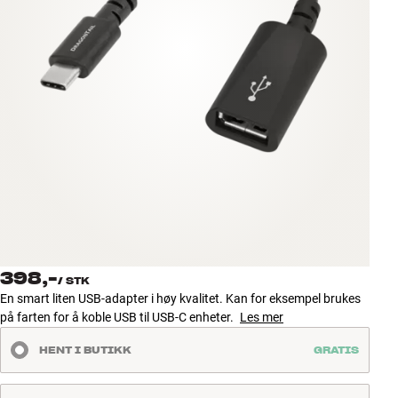
Tilbehør
INSPIRASJON
MERKER
NYHETER
TILBUD
Finn Butikk
Kundeservice
398,-
Logg inn
/
STK
Kundeservice
En smart liten USB-adapter i høy kvalitet. Kan for eksempel brukes
Bygg med lyd
på farten for å koble USB til USB-C enheter.
Les mer
HENT I BUTIKK
GRATIS