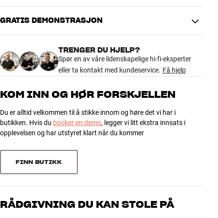
GRATIS DEMONSTRASJON
DIMENSJONER OG DESIGN
Farge
Sort
TRENGER DU HJELP?
Vekt produkt (kg)
0,09
Spør en av våre lidenskapelige hi-fi-eksperter
Vekt emballasje (kg)
0,09
eller ta kontakt med kundeservice.
Få hjelp
8 x 4 x 22 cm (bredde x høyde x
Mål (emballasje)
dybde)
KOM INN OG HØR FORSKJELLEN
GENERELLE EGENSKAPER
Du er alltid velkommen til å stikke innom og høre det vi har i
Strømkabel (liten apparatkontakt) Farge: Sort
butikken. Hvis du
booker en demo
, legger vi litt ekstra innsats i
opplevelsen og har utstyret klart når du kommer
FINN BUTIKK
RÅDGIVNING DU KAN STOLE PÅ