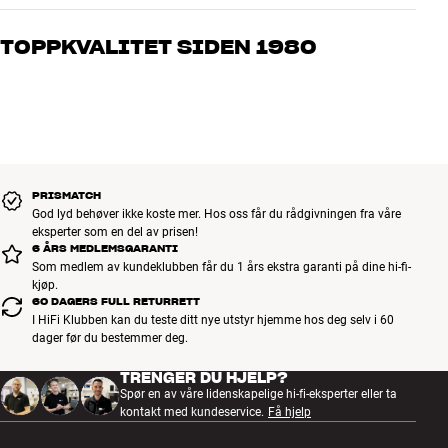
Våre medarbeidere er ekte entusiaster som kjenner produktene og
brenner for god lyd – enten det gjelder musikk eller hjemmekino.
TOPPKVALITET SIDEN 1980
Fortell oss hva du drømmer om, så finner vi løsningen som passer
deg og ditt budsjett best
Alle HiFi Klubbens produkter for musikk, hjemmekino og TV er
håndplukket kvalitet som er laget for å vare i mange år. Det er bra
for både lommeboken og miljøet.
BOOK EN EKSPERT
PRISMATCH
God lyd behøver ikke koste mer. Hos oss får du rådgivningen fra våre
eksperter som en del av prisen!
6 ÅRS MEDLEMSGARANTI
Som medlem av kundeklubben får du 1 års ekstra garanti på dine hi-fi-
kjøp.
60 DAGERS FULL RETURRETT
I HiFi Klubben kan du teste ditt nye utstyr hjemme hos deg selv i 60
dager før du bestemmer deg.
TRENGER DU HJELP?
Spør en av våre lidenskapelige hi-fi-eksperter eller ta
kontakt med kundeservice.
Få hjelp