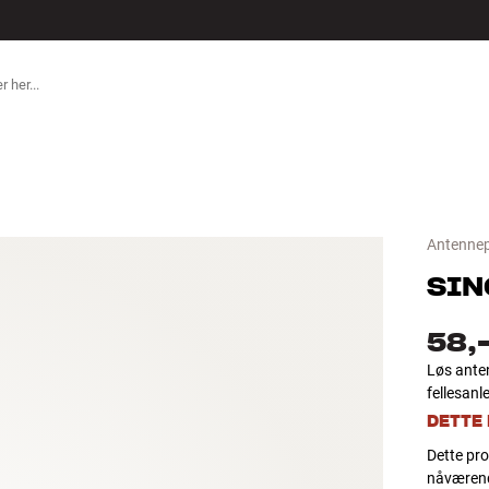
ILBEHØR
Antenne
SIN
58,
Løs anten
fellesan
DETTE
Dette pro
nåværend