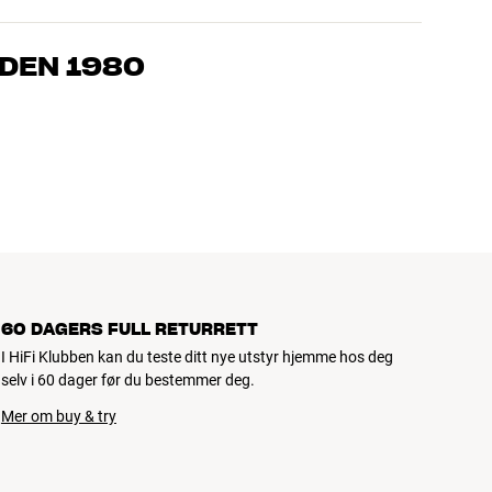
om kjenner produktene og brenner for god lyd – enten det
l oss hva du drømmer om, så finner vi løsningen som passer deg
IDEN 1980
, hjemmekino og TV er håndplukket kvalitet som er laget for å
mmeboken og miljøet.
60 DAGERS FULL RETURRETT
I HiFi Klubben kan du teste ditt nye utstyr hjemme hos deg
selv i 60 dager før du bestemmer deg.
Mer om buy & try