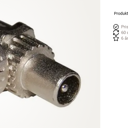
Produkte
Pri
60 
6 å