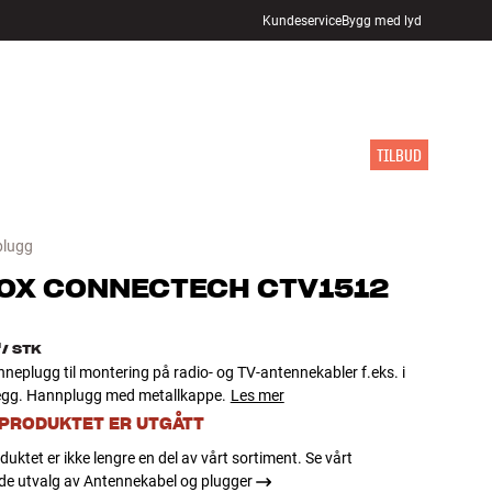
Kundeservice
Bygg med lyd
FINN BUTIKK
LOGG INN
HANDLEKURV
INSPIRASJON
MERKER
NYHETER
TILBUD
plugg
OX
CONNECTECH CTV1512
-
/
STK
neplugg til montering på radio- og TV-antennekabler f.eks. i
legg. Hannplugg med metallkappe.
Les mer
 PRODUKTET ER UTGÅTT
duktet er ikke lengre en del av vårt sortiment. Se vårt
e utvalg av Antennekabel og plugger