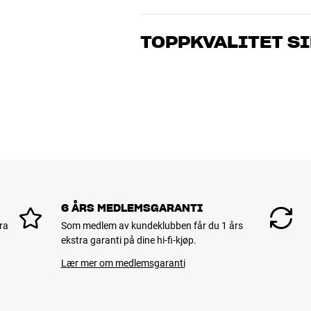
Våre medarbeidere er ekte entusiaster s
gjelder musikk eller hjemmekino. Fortel
TOPPKVALITET S
og ditt budsjett best
Alle HiFi Klubbens produkter for musikk
vare i mange år. Det er bra for både lo
BOOK EN EKSPERT
6 ÅRS MEDLEMSGARANTI
ra
Som medlem av kundeklubben får du 1 års
ekstra garanti på dine hi-fi-kjøp.
Lær mer om medlemsgaranti