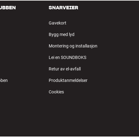
LUBBEN
SNARVEIER
Gavekort
Bygg med lyd
Montering og installasjon
Lei en SOUNDBOKS
Retur av el-avfall
bben
Produktanmeldelser
Cookies