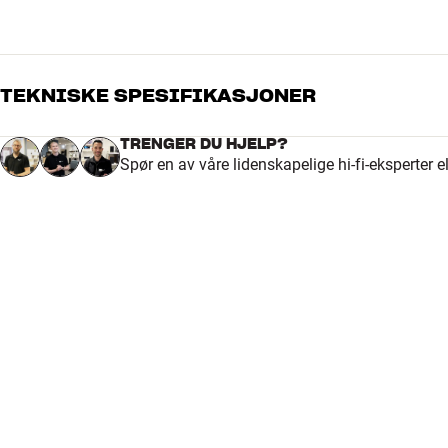
TEKNISKE SPESIFIKASJONER
TRENGER DU HJELP?
Spør en av våre lidenskapelige hi-fi-eksperter 
DIMENSJONER OG DESIGN
Farge
Grå
Vekt produkt (kg)
0,05
Vekt emballasje (kg)
0,05
Mål (emballasje)
7 x 3 x 10 cm (bredde x høyde
GENERELLE EGENSKAPER
Antenneplugg (hannplugg med kappe av metall) Farge: Metall