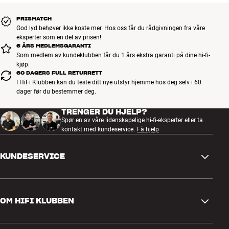
PRISMATCH
God lyd behøver ikke koste mer. Hos oss får du rådgivningen fra våre
eksperter som en del av prisen!
6 ÅRS MEDLEMSGARANTI
Som medlem av kundeklubben får du 1 års ekstra garanti på dine hi-fi-
kjøp.
60 DAGERS FULL RETURRETT
I HiFi Klubben kan du teste ditt nye utstyr hjemme hos deg selv i 60
dager før du bestemmer deg.
TRENGER DU HJELP?
Spør en av våre lidenskapelige hi-fi-eksperter eller ta
kontakt med kundeservice.
Få hjelp
KUNDESERVICE
Kontakt oss
OM HIFI KLUBBEN
Spørsmål og svar
Retur og reklamasjon