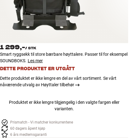
Tilbehør
INSPIRASJON
MERKER
1 299,-
/
STK
NYHETER
Smart ryggsekk til store bærbare høyttalere. Passer til for eksempel
SOUNDBOKS.
Les mer
TILBUD
DETTE PRODUKTET ER UTGÅTT
Dette produktet er ikke lengre en del av vårt sortiment. Se vårt
Finn Butikk
nåværende utvalg av Høyttaler tilbehør
Kundeservice
Logg inn
Produktet er ikke lengre tilgjengelig i den valgte fargen eller
Kundeservice
varianten.
Bygg med lyd
Prismatch - Vi matcher konkurrentene
60 dagers åpent kjøp
6 års medlemsgaranti