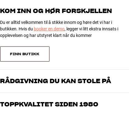
KOM INN OG HØR FORSKJELLEN
Du er alltid velkommen til å stikke innom og høre det vi har i
butikken. Hvis du
booker en demo
, legger vi litt ekstra innsats i
opplevelsen og har utstyret klart når du kommer
FINN BUTIKK
RÅDGIVNING DU KAN STOLE PÅ
Våre medarbeidere er ekte entusiaster som kjenner produktene og
brenner for god lyd – enten det gjelder musikk eller hjemmekino.
TOPPKVALITET SIDEN 1980
Fortell oss hva du drømmer om, så finner vi løsningen som passer
deg og ditt budsjett best
Alle HiFi Klubbens produkter for musikk, hjemmekino og TV er
håndplukket kvalitet som er laget for å vare i mange år. Det er bra
for både lommeboken og miljøet.
BOOK EN EKSPERT