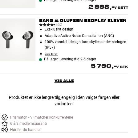
På lager. Leveringstid 2-5 dager
2 998,-
/
SETT
BANG & OLUFSEN BEOPLAY ELEVEN
52
Eksklusivt design
Adaptive Active Noise Cancellation (ANC)
100% vanntett design, kan skylles under springen
(IP57)
Les mer
På lager. Leveringstid 2-5 dager
5 790,-
/
STK
VIS ALLE
Produktet er ikke lengre tilgjengelig i den valgte fargen eller
varianten.
Prismatch - Vi matcher konkurrentene
6 års medlemsgaranti
Hør før du handler