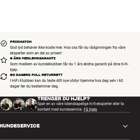
Innebygde, oppladbare li-ion-batterier (ett i hver øreplugg), 2 x 50
mAh, ladetid cirka 2 timer)
Batteritid på opptil 5 timer
Medfølgende tilbehør: lader (snap-on), 4 silikon earfins, 4 par
silikonørepropper (XS,S,M,L), 1 par Comply-skum ørepropper og
etui
PRISMATCH
God lyd behøver ikke koste mer. Hos oss får du rådgivningen fra våre
eksperter som en del av prisen!
6 ÅRS MEDLEMSGARANTI
Som medlem av kundeklubben får du 1 års ekstra garanti på dine hi-fi-
kjøp.
60 DAGERS FULL RETURRETT
I HiFi Klubben kan du teste ditt nye utstyr hjemme hos deg selv i 60
dager før du bestemmer deg.
TRENGER DU HJELP?
Spør en av våre lidenskapelige hi-fi-eksperter eller ta
kontakt med kundeservice.
Få hjelp
KUNDESERVICE