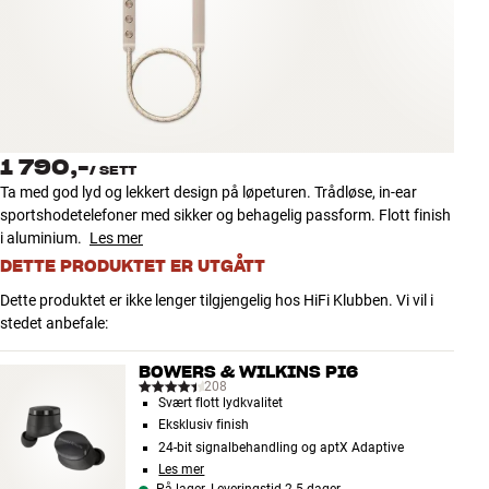
Tilbehør
INSPIRASJON
MERKER
1 790,-
/
SETT
NYHETER
Ta med god lyd og lekkert design på løpeturen. Trådløse, in-ear
sportshodetelefoner med sikker og behagelig passform. Flott finish
TILBUD
i aluminium.
Les mer
DETTE PRODUKTET ER UTGÅTT
Finn Butikk
Dette produktet er ikke lenger tilgjengelig hos HiFi Klubben. Vi vil i
Kundeservice
stedet anbefale:
Logg inn
Kundeservice
BOWERS & WILKINS PI6
Bygg med lyd
208
Svært flott lydkvalitet
Eksklusiv finish
24-bit signalbehandling og aptX Adaptive
Les mer