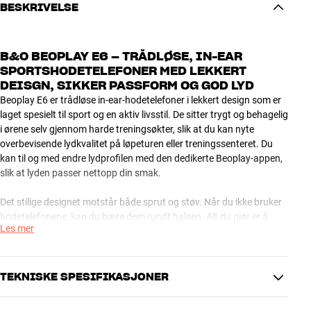
BESKRIVELSE
B&O BEOPLAY E6 – TRÅDLØSE, IN-EAR
SPORTSHODETELEFONER MED LEKKERT
DEISGN, SIKKER PASSFORM OG GOD LYD
Beoplay E6 er trådløse in-ear-hodetelefoner i lekkert design som er
laget spesielt til sport og en aktiv livsstil. De sitter trygt og behagelig
i ørene selv gjennom harde treningsøkter, slik at du kan nyte
overbevisende lydkvalitet på løpeturen eller treningssenteret. Du
kan til og med endre lydprofilen med den dedikerte Beoplay-appen,
slik at lyden passer nettopp din smak.
Det stilige designet motstår både sprut og støv. Når du ikke bruker
hodetelefonene, kan du bære dem rundt halsen. Alt du gjør er å
Les mer
klikke magnetene på ørepluggene sammen, så slår Beoplay E6 seg
av for å spare på batteriet.
Batteritiden er på opptil 5 timer, så du har underholdning nok til selv
TEKNISKE SPESIFIKASJONER
et maratonløp.