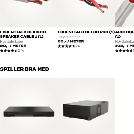
ESSENTIALS CLASSIC
ESSENTIALS CL1 SC PRO (1)
AUDIOQU
SPEAKER CABLE 1 (1)
(1)
Høyttalerkabel
95,-
/ METER
Høyttalerkabel
Høyttalerka
90,-
/ METER
108,-
/ M
24
276
SPILLER BRA MED