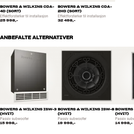
BOWERS & WILKINS CDA-
BOWERS & WILKINS CDA-
4D (SORT)
2HD (SORT)
Effektforsterker til installasjon
Effektforsterker til installasjon
25 998,-
32 498,-
ANBEFALTE ALTERNATIVER
BOWERS & WILKINS ISW-3
BOWERS & WILKINS ISW-8
BOWERS 
(HVIT)
(HVIT)
(HVIT)
Passiv subwoofer
Passiv subwoofer
Passiv sub
15 998,-
19 998,-
14 998,-