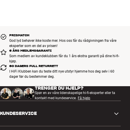
PRISMATCH
God lyd behøver ikke koste mer. Hos oss får du rådgivningen fra våre
eksperter som en del av prisen!
6 ÅRS MEDLEMSGARANTI
Som medlem av kundeklubben får du 1 års ekstra garanti på dine hi-fi-
kjøp.
60 DAGERS FULL RETURRETT
I HiFi Klubben kan du teste ditt nye utstyr hjemme hos deg selv i 60
dager før du bestemmer deg.
TRENGER DU HJELP?
Spør en av våre lidenskapelige hi-fi-eksperter eller ta
kontakt med kundeservice.
Få hjelp
KUNDESERVICE