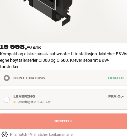
Tilbehør
INSPIRASJON
MERKER
19 998,-
/
STK
NYHETER
Kompakt og diskre passiv subwoofer til installasjon. Matcher B&Ws
egne høyttalerserier CI300 og CI600. Krever separat B&W-
TILBUD
forsterker.
HENT I BUTIKK
GRATIS
Finn Butikk
Kundeservice
Logg inn
LEVERING
FRA 0,-
Kundeservice
Leveringstid 3-4 uker
Leveringstid 3-4 uker
Bygg med lyd
BESTILL
Prismatch - Vi matcher konkurrentene