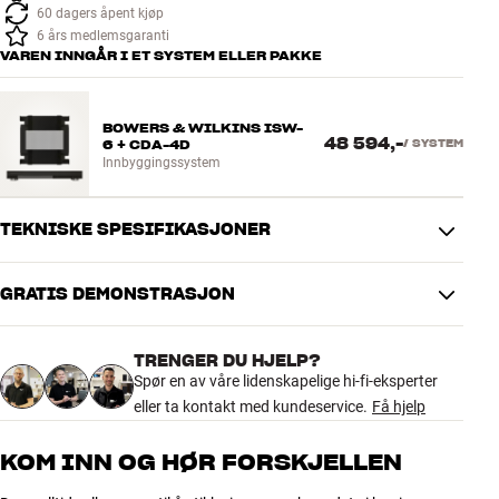
60 dagers åpent kjøp
6 års medlemsgaranti
VAREN INNGÅR I ET SYSTEM ELLER PAKKE
BOWERS & WILKINS ISW-
48 594,-
6 + CDA-4D
/
SYSTEM
Innbyggingssystem
TEKNISKE SPESIFIKASJONER
GRATIS DEMONSTRASJON
YTELSE
Frekvensområde Hz (-3dB)
30–200
TRENGER DU HJELP?
Forsterker
250 watt
Spør en av våre lidenskapelige hi-fi-eksperter
Kabinettkonstruksjon
Lukket
eller ta kontakt med kundeservice.
Få hjelp
DIMENSJONER OG DESIGN
KOM INN OG HØR FORSKJELLEN
Farge
Hvit
Vekt produkt (kg)
6