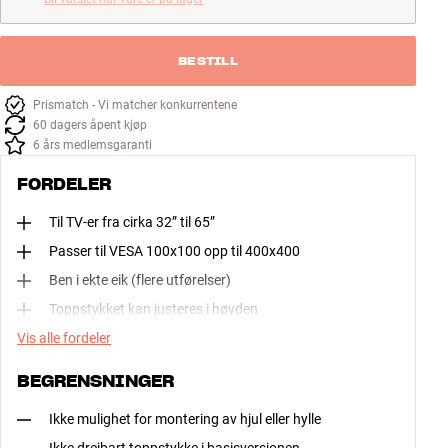
BESTILL
Prismatch - Vi matcher konkurrentene
60 dagers åpent kjøp
6 års medlemsgaranti
FORDELER
Til TV-er fra cirka 32” til 65”
Passer til VESA 100x100 opp til 400x400
Ben i ekte eik (flere utførelser)
Toppstykket kan justeres i høyden
Vis alle fordeler
BEGRENSNINGER
Ikke mulighet for montering av hjul eller hylle