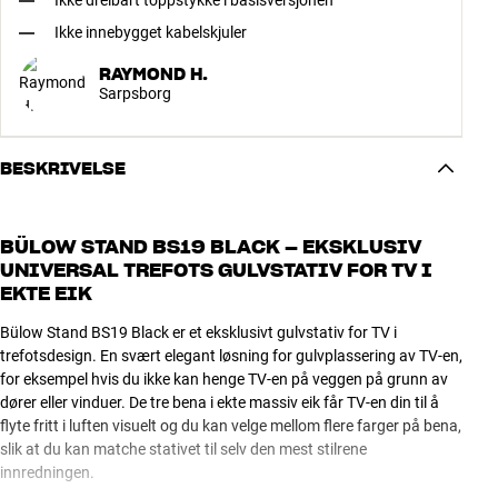
Ikke dreibart toppstykke i basisversjonen
Ikke innebygget kabelskjuler
RAYMOND H.
Sarpsborg
BESKRIVELSE
BÜLOW STAND BS19 BLACK – EKSKLUSIV
UNIVERSAL TREFOTS GULVSTATIV FOR TV I
EKTE EIK
Bülow Stand BS19 Black er et eksklusivt gulvstativ for TV i
trefotsdesign. En svært elegant løsning for gulvplassering av TV-en,
for eksempel hvis du ikke kan henge TV-en på veggen på grunn av
dører eller vinduer. De tre bena i ekte massiv eik får TV-en din til å
flyte fritt i luften visuelt og du kan velge mellom flere farger på bena,
slik at du kan matche stativet til selv den mest stilrene
innredningen.