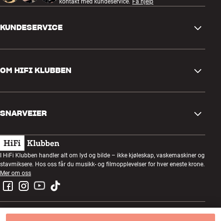
kontakt med kundeservice.
Få hjelp
KUNDESERVICE
Kontakt oss
OM HIFI KLUBBEN
Spørsmål og svar
Retur og reklamasjon
Finn butikk
Angre på bestilling
SNARVEIER
Om oss
Levering
Kundeklubb
Gavekort
Handelsbetingelser
Lyttekveld
I HiFi Klubben handler alt om lyd og bilde – ikke kjøleskap, vaskemaskiner og
Bygg med lyd
stavmiksere. Hos oss får du musikk- og filmopplevelser for hver eneste krone.
Personvernpolicy
Konkurranser
Mer om oss
Montering og installasjon
Jobb i HiFi Klubben
Lei en SOUNDBOKS
Retur av el-avfall