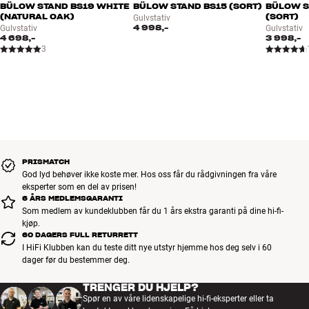
BÜLOW STAND BS19 WHITE
BÜLOW STAND BS15 (SORT)
BÜLOW S
(NATURAL OAK)
(SORT)
Gulvstativ
4 998,-
Gulvstativ
Gulvstativ
4 698,-
3 998,-
3
PRISMATCH
God lyd behøver ikke koste mer. Hos oss får du rådgivningen fra våre
eksperter som en del av prisen!
6 ÅRS MEDLEMSGARANTI
Som medlem av kundeklubben får du 1 års ekstra garanti på dine hi-fi-
kjøp.
60 DAGERS FULL RETURRETT
I HiFi Klubben kan du teste ditt nye utstyr hjemme hos deg selv i 60
dager før du bestemmer deg.
TRENGER DU HJELP?
Spør en av våre lidenskapelige hi-fi-eksperter eller ta