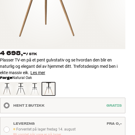
Tilbehør
INSPIRASJON
MERKER
NYHETER
4 698,-
/
STK
Plasser TV-en på et pent gulvstativ og se hvordan den blir en
TILBUD
naturlig og elegant del av hjemmet ditt. Trefotsdesign med ben i
ekte massiv eik.
Les mer
Farge
Natural Oak
Finn Butikk
Kundeservice
Logg inn
Kundeservice
HENT I BUTIKK
GRATIS
Bygg med lyd
LEVERING
FRA 0,-
Forventet på lager fredag 14. august
Forventet på lager fredag 14. august
Bli varslet når vare er på lager