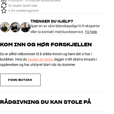
Prismatch - Vi matcher konkurrentene
Tilbehør
60 dagers åpent kjøp
6 års medlemsgaranti
INSPIRASJON
TRENGER DU HJELP?
Spør en av våre lidenskapelige hi-fi-eksperter
MERKER
eller ta kontakt med kundeservice.
Få hjelp
NYHETER
KOM INN OG HØR FORSKJELLEN
Du er alltid velkommen til å stikke innom og høre det vi har i
TILBUD
butikken. Hvis du
booker en demo
, legger vi litt ekstra innsats i
opplevelsen og har utstyret klart når du kommer
Finn Butikk
Kundeservice
Logg inn
FINN BUTIKK
Kundeservice
Bygg med lyd
RÅDGIVNING DU KAN STOLE PÅ
Våre medarbeidere er ekte entusiaster som kjenner produktene og