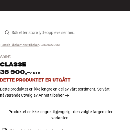
Hi-Fi
MENY
FINN BUTIKK
LOGG INN
HANDLEKURV
Høyttalere
Hopp til innhold
Forside
Tilbehør
›
Annet tilbehør
›
CLACAD2200SI
›
Platespiller
Annet
Hodetelefon
CLASSE
36 900,-
/
STK
Surround
DETTE PRODUKTET ER UTGÅTT
Dette produktet er ikke lengre en del av vårt sortiment. Se vårt
TV
nåværende utvalg av Annet tilbehør
Systemer
Produktet er ikke lengre tilgjengelig i den valgte fargen eller
varianten.
Kabler