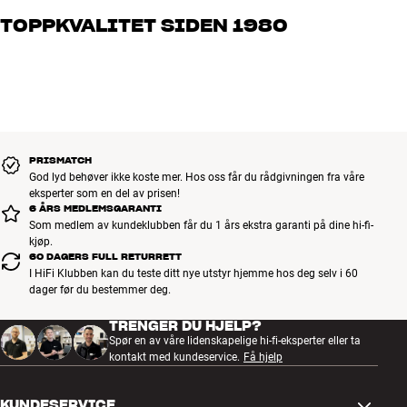
brenner for god lyd – enten det gjelder musikk eller hjemmekino.
TOPPKVALITET SIDEN 1980
Fortell oss hva du drømmer om, så finner vi løsningen som passer
deg og ditt budsjett best
Alle HiFi Klubbens produkter for musikk, hjemmekino og TV er
håndplukket kvalitet som er laget for å vare i mange år. Det er bra
for både lommeboken og miljøet.
BOOK EN EKSPERT
PRISMATCH
God lyd behøver ikke koste mer. Hos oss får du rådgivningen fra våre
eksperter som en del av prisen!
6 ÅRS MEDLEMSGARANTI
Som medlem av kundeklubben får du 1 års ekstra garanti på dine hi-fi-
kjøp.
60 DAGERS FULL RETURRETT
I HiFi Klubben kan du teste ditt nye utstyr hjemme hos deg selv i 60
dager før du bestemmer deg.
TRENGER DU HJELP?
Spør en av våre lidenskapelige hi-fi-eksperter eller ta
kontakt med kundeservice.
Få hjelp
KUNDESERVICE