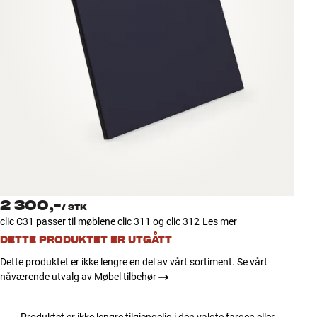
Tilbehør
INSPIRASJON
MERKER
NYHETER
TILBUD
Finn Butikk
2 300,-
Kundeservice
/
STK
clic C31 passer til møblene clic 311 og clic 312
Les mer
Logg inn
Kundeservice
DETTE PRODUKTET ER UTGÅTT
Bygg med lyd
Dette produktet er ikke lengre en del av vårt sortiment. Se vårt
nåværende utvalg av Møbel tilbehør
Produktet er ikke lengre tilgjengelig i den valgte fargen eller