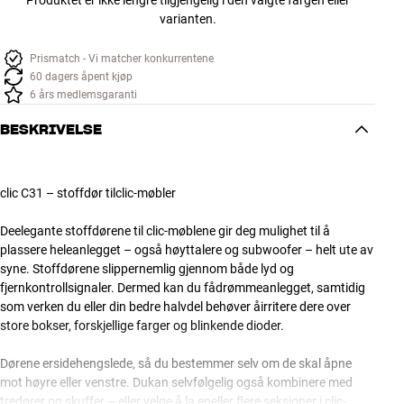
varianten.
Prismatch - Vi matcher konkurrentene
60 dagers åpent kjøp
6 års medlemsgaranti
BESKRIVELSE
clic C31 – stoffdør tilclic-møbler
Deelegante stoffdørene til clic-møblene gir deg mulighet til å
plassere heleanlegget – også høyttalere og subwoofer – helt ute av
syne. Stoffdørene slippernemlig gjennom både lyd og
fjernkontrollsignaler. Dermed kan du fådrømmeanlegget, samtidig
som verken du eller din bedre halvdel behøver åirritere dere over
store bokser, forskjellige farger og blinkende dioder.
Dørene ersidehengslede, så du bestemmer selv om de skal åpne
mot høyre eller venstre. Dukan selvfølgelig også kombinere med
tredører og skuffer – eller velge å la eneller flere seksjoner i clic-