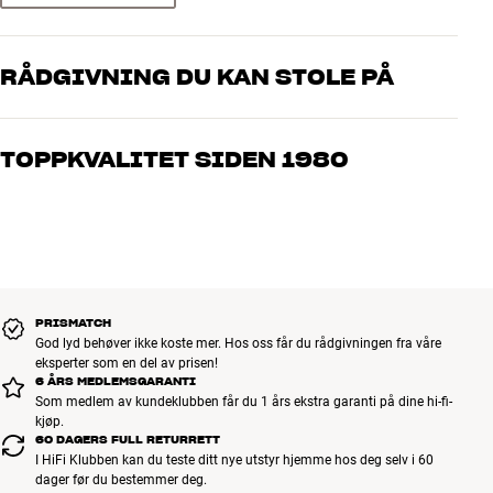
RÅDGIVNING DU KAN STOLE PÅ
Våre medarbeidere er ekte entusiaster som kjenner produktene og
brenner for god lyd – enten det gjelder musikk eller hjemmekino.
TOPPKVALITET SIDEN 1980
Fortell oss hva du drømmer om, så finner vi løsningen som passer
deg og ditt budsjett best
Alle HiFi Klubbens produkter for musikk, hjemmekino og TV er
håndplukket kvalitet som er laget for å vare i mange år. Det er bra
for både lommeboken og miljøet.
BOOK EN EKSPERT
PRISMATCH
God lyd behøver ikke koste mer. Hos oss får du rådgivningen fra våre
eksperter som en del av prisen!
6 ÅRS MEDLEMSGARANTI
Som medlem av kundeklubben får du 1 års ekstra garanti på dine hi-fi-
kjøp.
60 DAGERS FULL RETURRETT
I HiFi Klubben kan du teste ditt nye utstyr hjemme hos deg selv i 60
dager før du bestemmer deg.