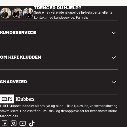
TRENGER DU HJELP?
Spør en av våre lidenskapelige hi-fi-eksperter eller ta
kontakt med kundeservice.
Få hjelp
KUNDESERVICE
Kontakt oss
OM HIFI KLUBBEN
Spørsmål og svar
Retur og reklamasjon
Finn butikk
Angre på bestilling
SNARVEIER
Om oss
Levering
Kundeklubb
Gavekort
Handelsbetingelser
Lyttekveld
I HiFi Klubben handler alt om lyd og bilde – ikke kjøleskap, vaskemaskiner og
Bygg med lyd
stavmiksere. Hos oss får du musikk- og filmopplevelser for hver eneste krone.
Personvernpolicy
Konkurranser
Mer om oss
Montering og installasjon
Jobb i HiFi Klubben