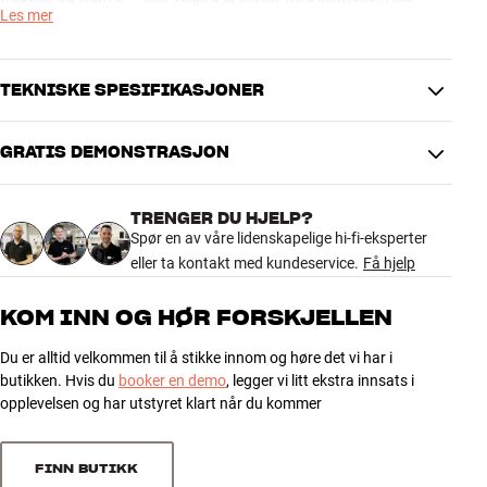
Les mer
systemet ditt forbli åpne.
clic C31 passer til møblene clic 311 og clic 312
TEKNISKE SPESIFIKASJONER
Stoffdørenefra clic fås i sort, hvit eller sølv.
GRATIS DEMONSTRASJON
OBS: Dehvite stoffdørene er ganske følsomme for smuss. Av denne
DIMENSJONER OG DESIGN
grunn anbefaler clicat du velger sølv eller sort om du må åpne og
Farge
Blå
lukke dørene ofte.
TRENGER DU HJELP?
Fargebeskrivelse
Dark Blue
Spør en av våre lidenskapelige hi-fi-eksperter
Vekt produkt (kg)
0
Mer fra Clic
eller ta kontakt med kundeservice.
Få hjelp
Høyde emballasje (cm)
0
Lengde emballasje (cm)
0
KOM INN OG HØR FORSKJELLEN
Vekt emballasje (kg)
0
Bredde emballasje
0
Du er alltid velkommen til å stikke innom og høre det vi har i
butikken. Hvis du
booker en demo
, legger vi litt ekstra innsats i
GENERELLE EGENSKAPER
opplevelsen og har utstyret klart når du kommer
Stoffdør tilclic-møbler Passertil clic 311 og clic 312. Farger: Hvit,
sort eller sølv
FINN BUTIKK