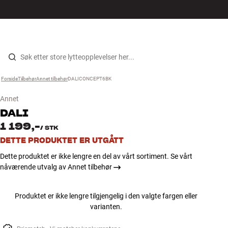
Hi-Fi
MENY
FINN BUTIKK
LOGG INN
HANDLEKURV
Høyttalere
Hopp til innhold
Forside
Tilbehør
›
Annet tilbehør
›
DALICONCEPT6BK
›
Platespiller
Annet
Hodetelefon
DALI
1 199,-
/
STK
Surround
DETTE PRODUKTET ER UTGÅTT
Dette produktet er ikke lengre en del av vårt sortiment. Se vårt
TV
nåværende utvalg av Annet tilbehør
Systemer
Produktet er ikke lengre tilgjengelig i den valgte fargen eller
varianten.
Kabler