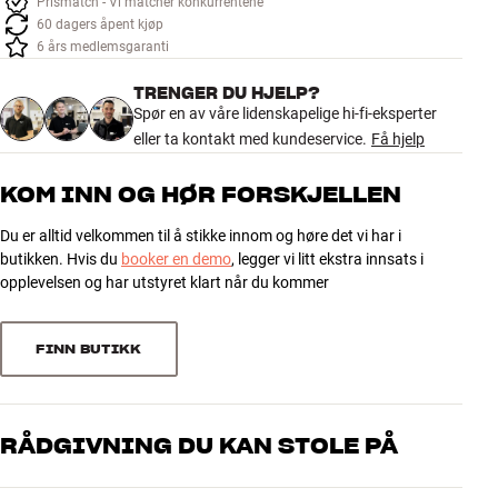
Prismatch - Vi matcher konkurrentene
Tilbehør
60 dagers åpent kjøp
6 års medlemsgaranti
INSPIRASJON
TRENGER DU HJELP?
Spør en av våre lidenskapelige hi-fi-eksperter
MERKER
eller ta kontakt med kundeservice.
Få hjelp
NYHETER
KOM INN OG HØR FORSKJELLEN
Du er alltid velkommen til å stikke innom og høre det vi har i
TILBUD
butikken. Hvis du
booker en demo
, legger vi litt ekstra innsats i
opplevelsen og har utstyret klart når du kommer
Finn Butikk
Kundeservice
Logg inn
FINN BUTIKK
Kundeservice
Bygg med lyd
RÅDGIVNING DU KAN STOLE PÅ
Våre medarbeidere er ekte entusiaster som kjenner produktene og