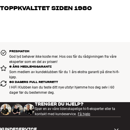
brenner for god lyd – enten det gjelder musikk eller hjemmekino.
TOPPKVALITET SIDEN 1980
Fortell oss hva du drømmer om, så finner vi løsningen som passer
deg og ditt budsjett best
Alle HiFi Klubbens produkter for musikk, hjemmekino og TV er
håndplukket kvalitet som er laget for å vare i mange år. Det er bra
for både lommeboken og miljøet.
BOOK EN EKSPERT
PRISMATCH
God lyd behøver ikke koste mer. Hos oss får du rådgivningen fra våre
eksperter som en del av prisen!
6 ÅRS MEDLEMSGARANTI
Som medlem av kundeklubben får du 1 års ekstra garanti på dine hi-fi-
kjøp.
60 DAGERS FULL RETURRETT
I HiFi Klubben kan du teste ditt nye utstyr hjemme hos deg selv i 60
dager før du bestemmer deg.
TRENGER DU HJELP?
Spør en av våre lidenskapelige hi-fi-eksperter eller ta
kontakt med kundeservice.
Få hjelp
KUNDESERVICE