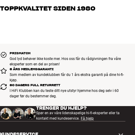
brenner for god lyd – enten det gjelder musikk eller hjemmekino.
TOPPKVALITET SIDEN 1980
Fortell oss hva du drømmer om, så finner vi løsningen som passer
deg og ditt budsjett best
Alle HiFi Klubbens produkter for musikk, hjemmekino og TV er
håndplukket kvalitet som er laget for å vare i mange år. Det er bra
for både lommeboken og miljøet.
BOOK EN EKSPERT
PRISMATCH
God lyd behøver ikke koste mer. Hos oss får du rådgivningen fra våre
eksperter som en del av prisen!
6 ÅRS MEDLEMSGARANTI
Som medlem av kundeklubben får du 1 års ekstra garanti på dine hi-fi-
kjøp.
60 DAGERS FULL RETURRETT
I HiFi Klubben kan du teste ditt nye utstyr hjemme hos deg selv i 60
dager før du bestemmer deg.
TRENGER DU HJELP?
Spør en av våre lidenskapelige hi-fi-eksperter eller ta
kontakt med kundeservice.
Få hjelp
KUNDESERVICE