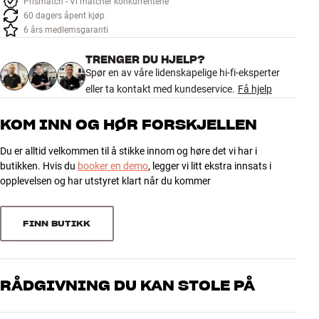
Prismatch - Vi matcher konkurrentene
Tilbehør
60 dagers åpent kjøp
6 års medlemsgaranti
INSPIRASJON
TRENGER DU HJELP?
Spør en av våre lidenskapelige hi-fi-eksperter
MERKER
eller ta kontakt med kundeservice.
Få hjelp
NYHETER
KOM INN OG HØR FORSKJELLEN
Du er alltid velkommen til å stikke innom og høre det vi har i
TILBUD
butikken. Hvis du
booker en demo
, legger vi litt ekstra innsats i
opplevelsen og har utstyret klart når du kommer
Finn Butikk
Kundeservice
Logg inn
FINN BUTIKK
Kundeservice
Bygg med lyd
RÅDGIVNING DU KAN STOLE PÅ
Våre medarbeidere er ekte entusiaster som kjenner produktene og