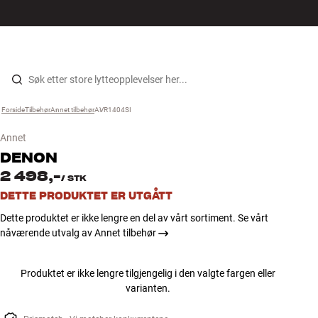
Hi-Fi
MENY
FINN BUTIKK
LOGG INN
HANDLEKURV
Høyttalere
Hopp til innhold
Forside
Tilbehør
›
Annet tilbehør
›
AVR1404SI
›
Platespiller
Annet
Hodetelefon
DENON
2 498,-
/
STK
Surround
DETTE PRODUKTET ER UTGÅTT
Dette produktet er ikke lengre en del av vårt sortiment. Se vårt
TV
nåværende utvalg av Annet tilbehør
Systemer
Produktet er ikke lengre tilgjengelig i den valgte fargen eller
varianten.
Kabler