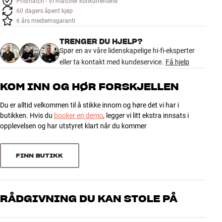
Prismatch - Vi matcher konkurrentene
Tilbehør
60 dagers åpent kjøp
6 års medlemsgaranti
INSPIRASJON
TRENGER DU HJELP?
Spør en av våre lidenskapelige hi-fi-eksperter
MERKER
eller ta kontakt med kundeservice.
Få hjelp
NYHETER
KOM INN OG HØR FORSKJELLEN
Du er alltid velkommen til å stikke innom og høre det vi har i
TILBUD
butikken. Hvis du
booker en demo
, legger vi litt ekstra innsats i
opplevelsen og har utstyret klart når du kommer
Finn Butikk
Kundeservice
Logg inn
FINN BUTIKK
Kundeservice
Bygg med lyd
RÅDGIVNING DU KAN STOLE PÅ
Våre medarbeidere er ekte entusiaster som kjenner produktene og