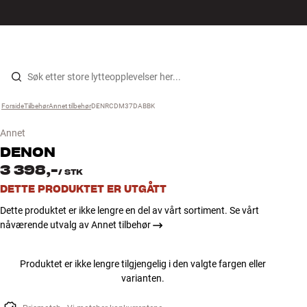
Hi-Fi
MENY
FINN BUTIKK
LOGG INN
HANDLEKURV
Høyttalere
Hopp til innhold
Forside
Tilbehør
›
Annet tilbehør
›
DENRCDM37DABBK
›
Platespiller
Annet
Hodetelefon
DENON
3 398,-
/
STK
Surround
DETTE PRODUKTET ER UTGÅTT
Dette produktet er ikke lengre en del av vårt sortiment. Se vårt
TV
nåværende utvalg av Annet tilbehør
Systemer
Produktet er ikke lengre tilgjengelig i den valgte fargen eller
varianten.
Kabler