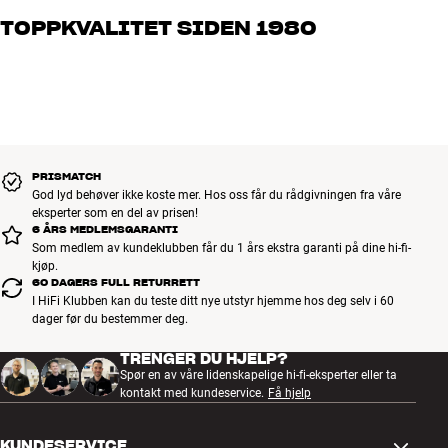
brenner for god lyd – enten det gjelder musikk eller hjemmekino.
TOPPKVALITET SIDEN 1980
Fortell oss hva du drømmer om, så finner vi løsningen som passer
deg og ditt budsjett best
Alle HiFi Klubbens produkter for musikk, hjemmekino og TV er
håndplukket kvalitet som er laget for å vare i mange år. Det er bra
for både lommeboken og miljøet.
BOOK EN EKSPERT
PRISMATCH
God lyd behøver ikke koste mer. Hos oss får du rådgivningen fra våre
eksperter som en del av prisen!
6 ÅRS MEDLEMSGARANTI
Som medlem av kundeklubben får du 1 års ekstra garanti på dine hi-fi-
kjøp.
60 DAGERS FULL RETURRETT
I HiFi Klubben kan du teste ditt nye utstyr hjemme hos deg selv i 60
dager før du bestemmer deg.
TRENGER DU HJELP?
Spør en av våre lidenskapelige hi-fi-eksperter eller ta
kontakt med kundeservice.
Få hjelp
KUNDESERVICE