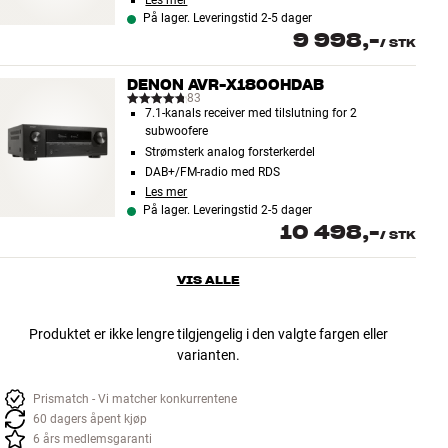
Les mer
På lager. Leveringstid 2-5 dager
9 998,-
/
STK
DENON AVR-X1800HDAB
83
7.1-kanals receiver med tilslutning for 2
subwoofere
Strømsterk analog forsterkerdel
DAB+/FM-radio med RDS
Les mer
På lager. Leveringstid 2-5 dager
10 498,-
/
STK
VIS ALLE
Produktet er ikke lengre tilgjengelig i den valgte fargen eller
varianten.
Prismatch - Vi matcher konkurrentene
60 dagers åpent kjøp
6 års medlemsgaranti