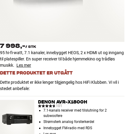
Tilbehør
INSPIRASJON
MERKER
7 998,-
/
STK
NYHETER
95 hi-fi-watt, 7.1 kanaler, innebygget HEOS, 2 x HDMI ut og inngang
til platespiller. En super receiver til både hjemmekino og trådløs
TILBUD
musikk.
Les mer
DETTE PRODUKTET ER UTGÅTT
Finn Butikk
Dette produktet er ikke lenger tilgjengelig hos HiFi Klubben. Vi vil i
Kundeservice
stedet anbefale:
Logg inn
Kundeservice
DENON AVR-X1800H
Bygg med lyd
101
7.1-kanals receiver med tilslutning for 2
subwoofere
Strømsterk analog forsterkerdel
Innebygget FM-radio med RDS