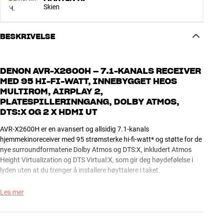
Skien
BESKRIVELSE
DENON AVR-X2600H – 7.1-KANALS RECEIVER
MED 95 HI-FI-WATT, INNEBYGGET HEOS
MULTIROM, AIRPLAY 2,
PLATESPILLERINNGANG, DOLBY ATMOS,
DTS:X OG 2 X HDMI UT
AVR-X2600H er en avansert og allsidig 7.1-kanals
hjemmekinoreceiver med 95 strømsterke hi-fi-watt* og støtte for de
nye surroundformatene Dolby Atmos og DTS:X, inkludert Atmos
Height Virtualization og DTS Virtual:X, som gir deg høydefølelse i
lyden uten at du trenger å installere høyttalere i taket.
Blant de mange funksjonene finner du også Denons eget trådløse,
Les mer
multiroms musikksystem HEOS, to HDMI-utganger og høykvalitets
videobehandling med 4K-oppskalering, slik at du kan få det beste ut