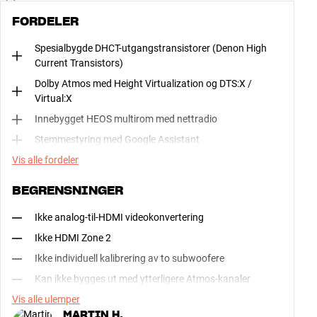
FORDELER
Spesialbygde DHCT-utgangstransistorer (Denon High
Current Transistors)
Dolby Atmos med Height Virtualization og DTS:X /
Virtual:X
Innebygget HEOS multirom med nettradio
Stemmestyring med Google Assistant
Vis alle fordeler
BEGRENSNINGER
Ikke analog-til-HDMI videokonvertering
Ikke HDMI Zone 2
Ikke individuell kalibrering av to subwoofere
Kan ikke bygges ut med ytterligere Atmos-kanaler
Vis alle ulemper
MARTIN H.