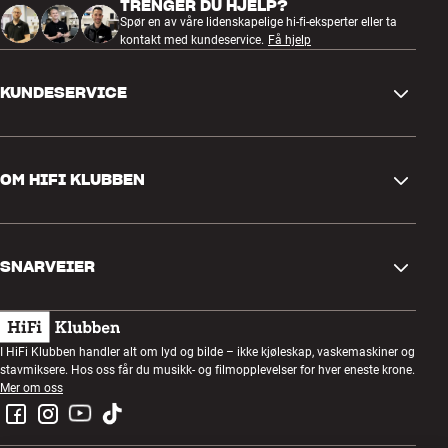
TRENGER DU HJELP?
Spør en av våre lidenskapelige hi-fi-eksperter eller ta
kontakt med kundeservice.
Få hjelp
KUNDESERVICE
Kontakt oss
OM HIFI KLUBBEN
Spørsmål og svar
Retur og reklamasjon
Finn butikk
Angre på bestilling
SNARVEIER
Om oss
Levering
Kundeklubb
Gavekort
Handelsbetingelser
Lyttekveld
I HiFi Klubben handler alt om lyd og bilde – ikke kjøleskap, vaskemaskiner og
Bygg med lyd
stavmiksere. Hos oss får du musikk- og filmopplevelser for hver eneste krone.
Personvernpolicy
Konkurranser
Mer om oss
Montering og installasjon
Jobb i HiFi Klubben
Lei en SOUNDBOKS