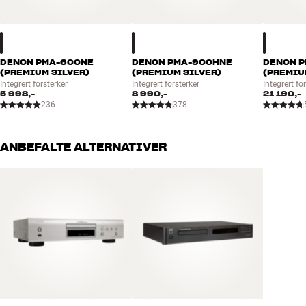
DENON PMA-600NE
DENON PMA-900HNE
DENON P
(PREMIUM SILVER)
(PREMIUM SILVER)
(PREMIU
Integrert forsterker
Integrert forsterker
Integrert fo
5 998,-
8 990,-
21 190,-
236
378
ANBEFALTE ALTERNATIVER