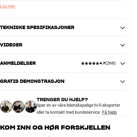
på PMA-600NE, så forsterkeren kan uten problemer stå øverst, noe
Les mer
den også bør av hensyn til kjølingen.
DCD-600NE fås i Premium Silver eller sort aluminiumsfinish.
TEKNISKE SPESIFIKASJONER
Systemfjernkontroll medfølger.
Mer fra Denon
VIDEOER
TILKOBLINGER
Lydutgang
Optisk, Analog RCA
ANMELDELSER
(
266
)
Utgang (annet)
IR
4.7
Inngang (annet)
IR
GRATIS DEMONSTRASJON
4.7
PRODUKTDATA
Fjernkontroll
Ja
TRENGER DU HJELP?
D/A-konvertering lyd
32-bit/192 kHz
266 anmeldelser
Spør en av våre lidenskapelige hi-fi-eksperter
eller ta kontakt med kundeservice.
Få hjelp
ENERGI
5
207
Strømforbruk i standby
0,3 watt
KOM INN OG HØR FORSKJELLEN
4
47