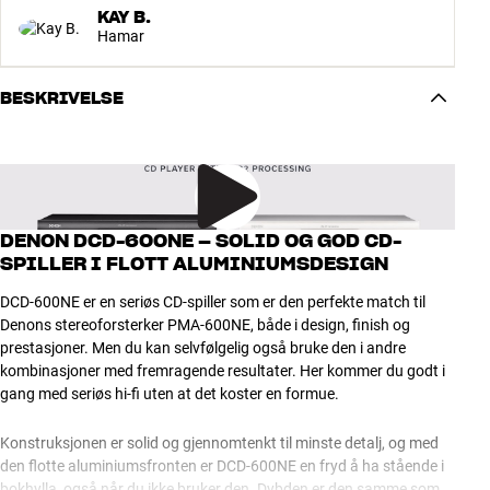
KAY B.
Hamar
BESKRIVELSE
DENON DCD-600NE – SOLID OG GOD CD-
SPILLER I FLOTT ALUMINIUMSDESIGN
DCD-600NE er en seriøs CD-spiller som er den perfekte match til
Denons stereoforsterker PMA-600NE, både i design, finish og
prestasjoner. Men du kan selvfølgelig også bruke den i andre
kombinasjoner med fremragende resultater. Her kommer du godt i
gang med seriøs hi-fi uten at det koster en formue.
Konstruksjonen er solid og gjennomtenkt til minste detalj, og med
den flotte aluminiumsfronten er DCD-600NE en fryd å ha stående i
bokhylla, også når du ikke bruker den. Dybden er den samme som