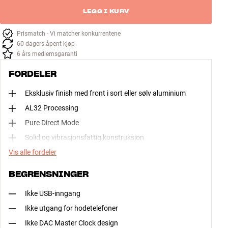
LEGG I KURV
Prismatch - Vi matcher konkurrentene
60 dagers åpent kjøp
6 års medlemsgaranti
FORDELER
Eksklusiv finish med front i sort eller sølv aluminium
AL32 Processing
Pure Direct Mode
Solid og vibrasjonsfattig konstruksjon
Vis alle fordeler
BEGRENSNINGER
Ikke USB-inngang
Ikke utgang for hodetelefoner
Ikke DAC Master Clock design