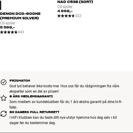
NAD C538 (SORT)
CD-spiller
4 998,-
DENON DCD-900NE
522
(PREMIUM SILVER)
CD-spiller
5 598,-
443
PRISMATCH
God lyd behøver ikke koste mer. Hos oss får du rådgivningen fra våre
eksperter som en del av prisen!
6 ÅRS MEDLEMSGARANTI
Som medlem av kundeklubben får du 1 års ekstra garanti på dine hi-fi-
kjøp.
60 DAGERS FULL RETURRETT
I HiFi Klubben kan du teste ditt nye utstyr hjemme hos deg selv i 60
dager før du bestemmer deg.