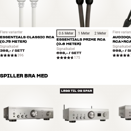
Størrelse : 43,4 x 10,7 x 27,3 cm (BxHxD)
D/A-konverter : 32-bit/192 kHz
Digitale utganger : Optisk
SACD : Nei
Frontplate i aluminium
Flere varianter
Flere varian
0.6 Meter
1 Meter
2 Meter
ESSENTIALS CLASSIC RCA
AUDIOQU
AL32 Processing
ESSENTIALS PRIME RCA
(0.75 METER)
RCA>RCA
(0.6 METER)
Analog lyd ut (L/R RCA)
Signalkabel
Signalkabe
Signalkabel
398,-
/ SETT
998,-
/ S
Innebygde D/A-konvertere: 32-bit/192kHz
698,-
/ SETT
396
175
Pure Direct
Direct Mechanical Ground Construction
IR inn/ut
SPILLER BRA MED
Standby-forbruk: 0,3 watt
LEGG TIL OG SPAR