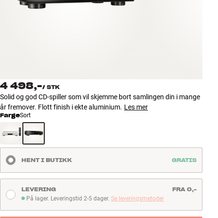
Tilbehør
INSPIRASJON
MERKER
NYHETER
4 498,-
/
STK
Solid og god CD-spiller som vil skjemme bort samlingen din i mange
TILBUD
år fremover. Flott finish i ekte aluminium.
Les mer
Farge
Sort
Finn Butikk
Kundeservice
Logg inn
HENT I BUTIKK
GRATIS
Kundeservice
Bygg med lyd
LEVERING
FRA 0,-
På lager. Leveringstid 2-5 dager.
Se leveringsmetoder
På lager. Leveringstid 2-5 dager