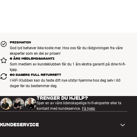
PRISMATCH
God lyd behøver ikke koste mer. Hos oss får du rådgivningen fra våre
eksperter som en del av prisen!
6 ÅRS MEDLEMSGARANTI
Som medlem av kundeklubben får du 1 års ekstra garanti på dine hi-fi-
kjøp.
60 DAGERS FULL RETURRETT
I HiFi Klubben kan du teste ditt nye utstyr hjemme hos deg selv i 60
dager før du bestemmer deg.
TRENGER DU HJELP?
Spør en av våre lidenskapelige hi-fi-eksperter eller ta
kontakt med kundeservice.
Få hjelp
KUNDESERVICE