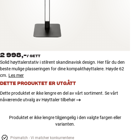
Tilbehør
INSPIRASJON
MERKER
NYHETER
2 998,-
/
SETT
Solid høyttalerstativ i stilrent skandinavisk design. Her får du den
TILBUD
beste mulige plasseringen for dine kompakthøyttalere. Høyde 62
cm.
Les mer
DETTE PRODUKTET ER UTGÅTT
Finn Butikk
Kundeservice
Dette produktet er ikke lengre en del av vårt sortiment. Se vårt
Logg inn
nåværende utvalg av Høyttaler tilbehør
Kundeservice
Bygg med lyd
Produktet er ikke lengre tilgjengelig i den valgte fargen eller
varianten.
Prismatch - Vi matcher konkurrentene