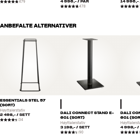
4 996,-
/ PAR
14 996,-
479
478
ANBEFALTE ALTERNATIVER
ESSENTIALS STEL 57
(SORT)
Høyttalerstativ
DALI CONNECT STAND E-
DALI CO
2 498,-
/ SETT
601 (SORT)
601 (SOR
34
Høyttalerstativ
Høyttalerst
3 198,-
/ SETT
4 998,-
/
90