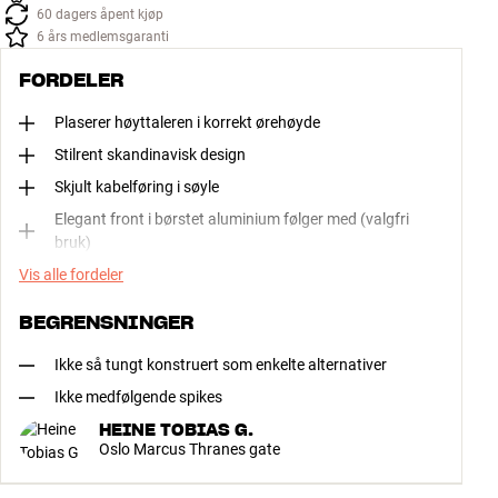
60 dagers åpent kjøp
6 års medlemsgaranti
FORDELER
Plaserer høyttaleren i korrekt ørehøyde
Stilrent skandinavisk design
Skjult kabelføring i søyle
Elegant front i børstet aluminium følger med (valgfri
bruk)
Vis alle fordeler
BEGRENSNINGER
Ikke så tungt konstruert som enkelte alternativer
Ikke medfølgende spikes
HEINE TOBIAS G.
Oslo Marcus Thranes gate