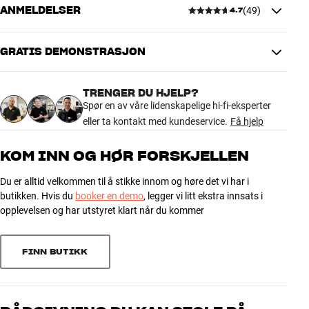
ANMELDELSER
(
49
)
Mer fra Essentials
4.7
DIMENSJONER OG DESIGN
Farge
Sort
Vekt produkt (kg)
8,8
GRATIS DEMONSTRASJON
4.7
Vekt emballasje (kg)
9,8
7,5 x 24 x 63 cm (bredde x høyde
Mål (emballasje)
TRENGER DU HJELP?
x dybde)
49 anmeldelser
Spør en av våre lidenskapelige hi-fi-eksperter
22 x 62,4 x 30 cm (bredde x
Mål (produkt)
eller ta kontakt med kundeservice.
Få hjelp
høyde x dybde)
5
37
KOM INN OG HØR FORSKJELLEN
GENERELLE EGENSKAPER
4
8
Gulvstativ til kompakthøyttalere
Du er alltid velkommen til å stikke innom og høre det vi har i
3
3
butikken. Hvis du
booker en demo
, legger vi litt ekstra innsats i
Skjult kabelføring i søyle
2
1
opplevelsen og har utstyret klart når du kommer
Front i børstet aluminium medfølger (valgfri bruk)
1
Selvklebende folie medfølger (valgfri bruk)
0
Materiale: Pulverlakkert stål
FINN BUTIKK
Mål: 22,0 x 62,4 x 30,0 cm (BxHxD)
Sorter
Mål topplate: 14,9 x 20,9 (BxD)
Vekt: 9,8 kg (sett)
Farge: Sort