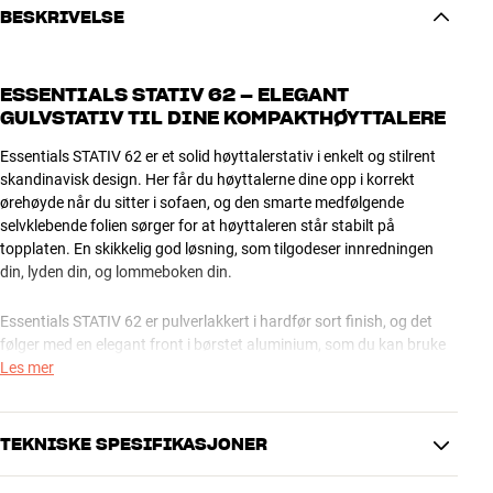
BESKRIVELSE
ESSENTIALS STATIV 62 – ELEGANT
GULVSTATIV TIL DINE KOMPAKTHØYTTALERE
Essentials STATIV 62 er et solid høyttalerstativ i enkelt og stilrent
skandinavisk design. Her får du høyttalerne dine opp i korrekt
ørehøyde når du sitter i sofaen, og den smarte medfølgende
selvklebende folien sørger for at høyttaleren står stabilt på
topplaten. En skikkelig god løsning, som tilgodeser innredningen
din, lyden din, og lommeboken din.
Essentials STATIV 62 er pulverlakkert i hardfør sort finish, og det
følger med en elegant front i børstet aluminium, som du kan bruke
hvis du ønsker den finishen. Om du foretrekker rent sort, lar du den
Les mer
bare bli i boksen. Du har mulighet for skjult kabelføring i søylen, og
hvis du vil ha dine høyttalere helt urokkelig plassert, er topplaten
utført med hull, slik at du kan skru høyttalerne fast.
TEKNISKE SPESIFIKASJONER
Essentials STATIV 62 fås i sort pulverlakkert finish. Selges parvist.