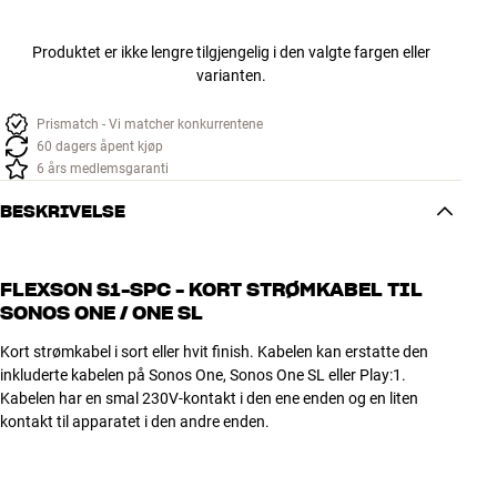
Produktet er ikke lengre tilgjengelig i den valgte fargen eller
varianten.
Prismatch - Vi matcher konkurrentene
60 dagers åpent kjøp
6 års medlemsgaranti
BESKRIVELSE
FLEXSON S1-SPC - KORT STRØMKABEL TIL
SONOS ONE / ONE SL
Kort strømkabel i sort eller hvit finish. Kabelen kan erstatte den
inkluderte kabelen på Sonos One, Sonos One SL eller Play:1.
Kabelen har en smal 230V-kontakt i den ene enden og en liten
kontakt til apparatet i den andre enden.