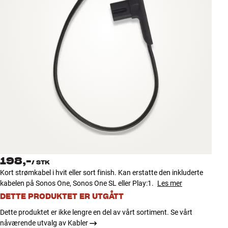
Tilbehør
INSPIRASJON
MERKER
NYHETER
TILBUD
Finn Butikk
Kundeservice
198,-
Logg inn
/
STK
Kundeservice
Kort strømkabel i hvit eller sort finish. Kan erstatte den inkluderte
Bygg med lyd
kabelen på Sonos One, Sonos One SL eller Play:1.
Les mer
DETTE PRODUKTET ER UTGÅTT
Dette produktet er ikke lengre en del av vårt sortiment. Se vårt
nåværende utvalg av Kabler