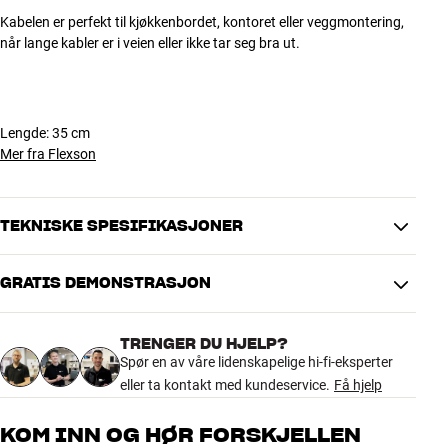
Kabelen er perfekt til kjøkkenbordet, kontoret eller veggmontering,
når lange kabler er i veien eller ikke tar seg bra ut.
Lengde: 35 cm
Mer fra Flexson
TEKNISKE SPESIFIKASJONER
GRATIS DEMONSTRASJON
DIMENSJONER OG DESIGN
Farge
Sort
TRENGER DU HJELP?
Modell / Variant
0,35 m
Spør en av våre lidenskapelige hi-fi-eksperter
Vekt produkt (kg)
0,25
eller ta kontakt med kundeservice.
Få hjelp
Vekt emballasje (kg)
0,25
6 x 14 x 30 cm (bredde x høyde x
Mål (emballasje)
KOM INN OG HØR FORSKJELLEN
dybde)