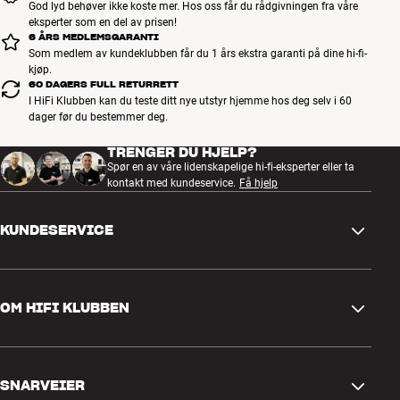
God lyd behøver ikke koste mer. Hos oss får du rådgivningen fra våre
eksperter som en del av prisen!
6 ÅRS MEDLEMSGARANTI
Som medlem av kundeklubben får du 1 års ekstra garanti på dine hi-fi-
kjøp.
60 DAGERS FULL RETURRETT
I HiFi Klubben kan du teste ditt nye utstyr hjemme hos deg selv i 60
dager før du bestemmer deg.
TRENGER DU HJELP?
Spør en av våre lidenskapelige hi-fi-eksperter eller ta
kontakt med kundeservice.
Få hjelp
KUNDESERVICE
Kontakt oss
OM HIFI KLUBBEN
Spørsmål og svar
Retur og reklamasjon
Finn butikk
Angre på bestilling
SNARVEIER
Om oss