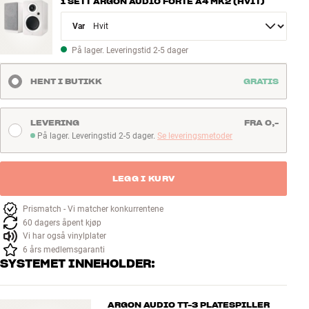
1 SETT ARGON AUDIO FORTE A4 MK2 (HVIT)
Variant
På lager. Leveringstid 2-5 dager
HENT I BUTIKK
GRATIS
LEVERING
FRA 0,-
På lager. Leveringstid 2-5 dager.
Se leveringsmetoder
På lager. Leveringstid 2-5 dager
LEGG I KURV
Prismatch - Vi matcher konkurrentene
60 dagers åpent kjøp
Vi har også vinylplater
6 års medlemsgaranti
SYSTEMET INNEHOLDER:
ARGON AUDIO TT-3 PLATESPILLER