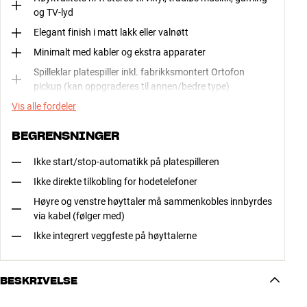
og TV-lyd
Elegant finish i matt lakk eller valnøtt
Minimalt med kabler og ekstra apparater
Spilleklar platespiller inkl. fabrikksmontert Ortofon
pickup (kan oppgraderes til annen/bedre type)
Vis alle fordeler
BEGRENSNINGER
Ikke start/stop-automatikk på platespilleren
Ikke direkte tilkobling for hodetelefoner
Høyre og venstre høyttaler må sammenkobles innbyrdes
via kabel (følger med)
Ikke integrert veggfeste på høyttalerne
BESKRIVELSE