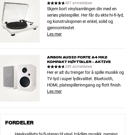
487 anmeldelser
Skjem bort vinylsamlingen din med en
seriøs platespiller. Her får du ekte hi-fi-lyd,
og konstruksjonen er enkel, solid og
gjennomtestet.
Les mer
ARGON AUDIO FORTE A4 MK2
KOMPAKT HØYTTALER - AKTIVE
289 anmeldelser
Her er alt du trenger for å spille musikk og
TV-lyd i super lydkvalitet. Bluetooth,
HDMI, platespillerinngang og flott finish.
Les mer
FORDELER
Høykvalitets hi-fi-stereo til vinyl, trådløs musikk, gaming