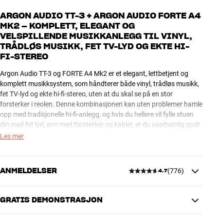
ARGON AUDIO TT-3 + ARGON AUDIO FORTE A4
MK2 – KOMPLETT, ELEGANT OG
VELSPILLENDE MUSIKKANLEGG TIL VINYL,
TRÅDLØS MUSIKK, FET TV-LYD OG EKTE HI-
FI-STEREO
Argon Audio TT-3 og FORTE A4 Mk2 er et elegant, lettbetjent og
komplett musikksystem, som håndterer både vinyl, trådløs musikk,
fet TV-lyd og ekte hi-fi-stereo, uten at du skal se på en stor
forsterker i reolen. Denne kombinasjonen kan uten problemer hamle
opp med tradisjonelle hi-fi-anlegg, og hvis du hellere vil fylle stuen
din med fet lyd, enn med forsterker og kabler, er du usedvanlig godt
hjulpet her, selv om du er kresen.
Les mer
I motsetning til den mere budsjettvennlige FENRIS-serien, er FORTE-
kabinettet utført med elegant finish i matt lakk eller valnøtt, og
ANMELDELSER
(
776
)
4.7
lyden er mer detaljert og mer dynamisk i kraft av bedre elementer og
en meget avansert innebygget forsterker. Den elegante hi-fi-
platespilleren er helt spilleklar med fabrikksmontert Ortofon pickup,
GRATIS DEMONSTRASJON
4.7
så du kan nyte den lekre varme lyden fra vinyl, så snart du setter på
anlegget. Platetallerkenen er solid utført i aluminium, og du får den