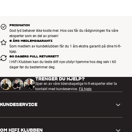
PRISMATCH
God lyd behøver ikke koste mer. Hos oss får du rådgivningen fra våre
eksperter som en del av prisen!
6 ÅRS MEDLEMSGARANTI
Som medlem av kundeklubben får du 1 års ekstra garanti på dine hi-fi-
kjøp.
60 DAGERS FULL RETURRETT
I HiFi Klubben kan du teste ditt nye utstyr hjemme hos deg selv i 60
dager før du bestemmer deg.
TRENGER DU HJELP?
Spør en av våre lidenskapelige hi-fi-eksperter eller ta
kontakt med kundeservice.
Få hjelp
KUNDESERVICE
Kontakt oss
OM HIFI KLUBBEN