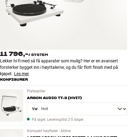
Tilbehør
INSPIRASJON
MERKER
NYHETER
11 796,-
/
SYSTEM
Lekker hi-fi med så få apparater som mulig? Her er en avansert
TILBUD
forsterker bygget inn i høyttalerne, og du får flott finish med på
kjøpet.
Les mer
KONFIGURER
Finn Butikk
Kundeservice
Platespiller
Logg inn
ARGON AUDIO TT-3 (HVIT)
Kundeservice
Bygg med lyd
Variant
På lager. Leveringstid 2-5 dager
Kompakt høyttaler - Aktive