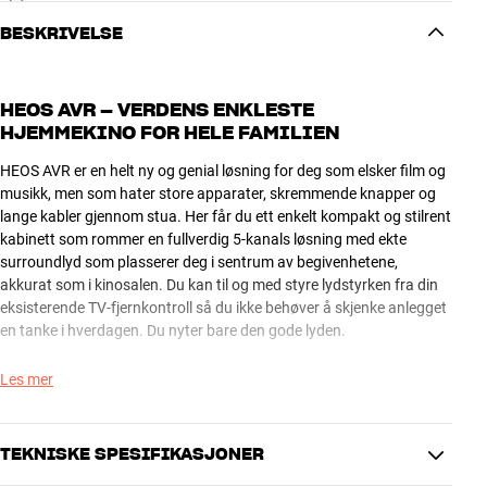
BESKRIVELSE
HEOS AVR – VERDENS ENKLESTE
HJEMMEKINO FOR HELE FAMILIEN
HEOS AVR er en helt ny og genial løsning for deg som elsker film og
musikk, men som hater store apparater, skremmende knapper og
lange kabler gjennom stua. Her får du ett enkelt kompakt og stilrent
kabinett som rommer en fullverdig 5-kanals løsning med ekte
surroundlyd som plasserer deg i sentrum av begivenhetene,
akkurat som i kinosalen. Du kan til og med styre lydstyrken fra din
eksisterende TV-fjernkontroll så du ikke behøver å skjenke anlegget
en tanke i hverdagen. Du nyter bare den gode lyden.
Alt du trenger å gjøre for å komme i gang er å velge et passende
Les mer
høyttalersystem. Og med HEOS AVR kan du velge helt fritt fra alle
hyller. Det er krefter nok til å drive et sett med virkelig gode hi-fi-
høyttalere, og du trenger ikke å kjøpe alt på én gang. Du kan fint
TEKNISKE SPESIFIKASJONER
starte med stereo og legge til senterhøyttaler, bakhøyttalere og