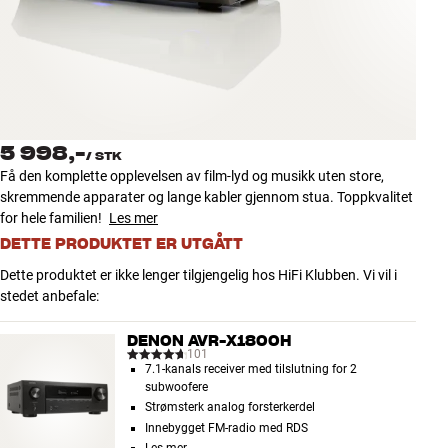
Tilbehør
INSPIRASJON
MERKER
5 998,-
/
STK
NYHETER
Få den komplette opplevelsen av film-lyd og musikk uten store,
skremmende apparater og lange kabler gjennom stua. Toppkvalitet
TILBUD
for hele familien!
Les mer
DETTE PRODUKTET ER UTGÅTT
Finn Butikk
Dette produktet er ikke lenger tilgjengelig hos HiFi Klubben. Vi vil i
Kundeservice
stedet anbefale:
Logg inn
Kundeservice
DENON AVR-X1800H
Bygg med lyd
101
7.1-kanals receiver med tilslutning for 2
subwoofere
Strømsterk analog forsterkerdel
Innebygget FM-radio med RDS