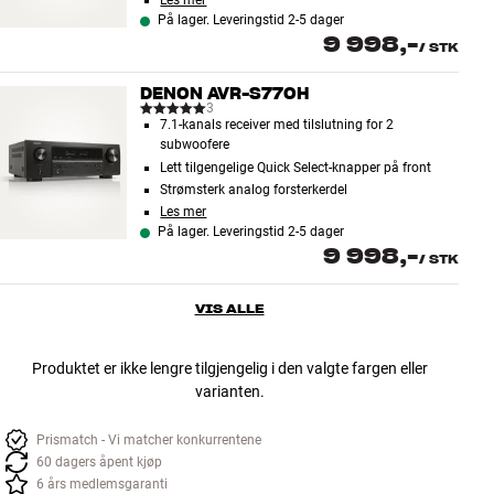
Les mer
På lager. Leveringstid 2-5 dager
9 998,-
/
STK
DENON AVR-S770H
3
7.1-kanals receiver med tilslutning for 2
subwoofere
Lett tilgengelige Quick Select-knapper på front
Strømsterk analog forsterkerdel
Les mer
På lager. Leveringstid 2-5 dager
9 998,-
/
STK
VIS ALLE
Produktet er ikke lengre tilgjengelig i den valgte fargen eller
varianten.
Prismatch - Vi matcher konkurrentene
60 dagers åpent kjøp
6 års medlemsgaranti