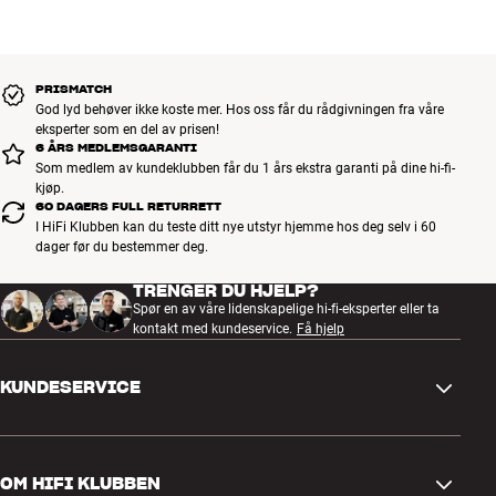
Vekt: 6,0 kg
tom for trådløs musikk.
Farge: Sølv aluminium (gun metal)
Trådløs musikk i hele hjemmet ditt
PRISMATCH
God lyd behøver ikke koste mer. Hos oss får du rådgivningen fra våre
HEOS AVR er en del av det populære multiromssystemet HEOS by
eksperter som en del av prisen!
Denon. Med en håndvending kan du bygge ut med trådløse HEOS-
6 ÅRS MEDLEMSGARANTI
høyttalere og musikkstreamere i så mange rom du måtte ønske.
Som medlem av kundeklubben får du 1 års ekstra garanti på dine hi-fi-
Har du først prøvd det er det ingen vei tilbake!
kjøp.
60 DAGERS FULL RETURRETT
I HiFi Klubben kan du teste ditt nye utstyr hjemme hos deg selv i 60
dager før du bestemmer deg.
Mer fra Denon
TRENGER DU HJELP?
Spør en av våre lidenskapelige hi-fi-eksperter eller ta
kontakt med kundeservice.
Få hjelp
KUNDESERVICE
Kontakt oss
OM HIFI KLUBBEN