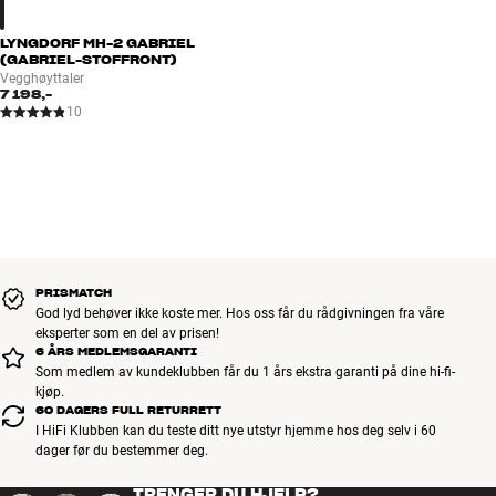
LYNGDORF MH-2 GABRIEL
(GABRIEL-STOFFRONT)
Vegghøyttaler
7 198,-
10
PRISMATCH
God lyd behøver ikke koste mer. Hos oss får du rådgivningen fra våre
eksperter som en del av prisen!
6 ÅRS MEDLEMSGARANTI
Som medlem av kundeklubben får du 1 års ekstra garanti på dine hi-fi-
kjøp.
60 DAGERS FULL RETURRETT
I HiFi Klubben kan du teste ditt nye utstyr hjemme hos deg selv i 60
dager før du bestemmer deg.
TRENGER DU HJELP?