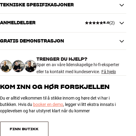
MH-2 Fabric Cover fås i flere farger og kan brukes til alle versjoner
TEKNISKE SPESIFIKASJONER
av MH-2.
Mer fra Lyngdorf
ANMELDELSER
(
2
)
5.0
DIMENSJONER OG DESIGN
Farge
Sort
Vekt produkt (kg)
0,5
GRATIS DEMONSTRASJON
5.0
Vekt emballasje (kg)
1
23 x 4 x 28 cm (bredde x høyde x
Mål (emballasje)
TRENGER DU HJELP?
dybde)
2 anmeldelser
Spør en av våre lidenskapelige hi-fi-eksperter
eller ta kontakt med kundeservice.
Få hjelp
GENERELLE EGENSKAPER
5
2
Stoffront til Lyngdorf MH-2 (alle versjoner)
KOM INN OG HØR FORSKJELLEN
Eksklusiv tekstil fra Gabriel
4
0
Du er alltid velkommen til å stikke innom og høre det vi har i
OEKO-TEX® STANDARD 100 sertifisert
3
0
butikken. Hvis du
booker en demo
, legger vi litt ekstra innsats i
Magnetisk feste
2
0
opplevelsen og har utstyret klart når du kommer
Kan også brukes til eldre versjoner av MH-2
1
0
FINN BUTIKK