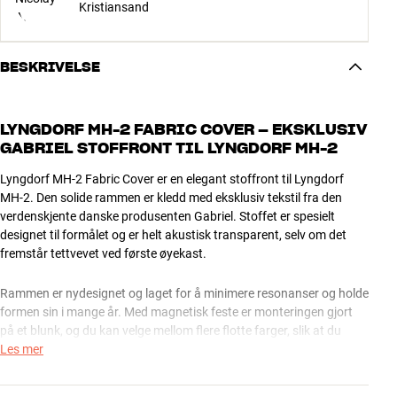
Kristiansand
BESKRIVELSE
LYNGDORF MH-2 FABRIC COVER – EKSKLUSIV
GABRIEL STOFFRONT TIL LYNGDORF MH-2
Lyngdorf MH-2 Fabric Cover er en elegant stoffront til Lyngdorf
MH-2. Den solide rammen er kledd med eksklusiv tekstil fra den
verdenskjente danske produsenten Gabriel. Stoffet er spesielt
designet til formålet og er helt akustisk transparent, selv om det
fremstår tettvevet ved første øyekast.
Rammen er nydesignet og laget for å minimere resonanser og holde
formen sin i mange år. Med magnetisk feste er monteringen gjort
på et blunk, og du kan velge mellom flere flotte farger, slik at du
alltid kan finne en god match til interiøret ditt. Den nye Lyngdorf-
Les mer
logoen på fronten setter en elegant prikk over i-en.