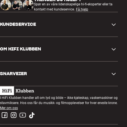
Spør en av våre lidenskapelige hi-fi-eksperter eller ta
kontakt med kundeservice.
Få hjelp
KUNDESERVICE
Kontakt oss
OM HIFI KLUBBEN
Spørsmål og svar
Retur og reklamasjon
Finn butikk
Angre på bestilling
SNARVEIER
Om oss
Levering
Kundeklubb
Gavekort
Handelsbetingelser
Lyttekveld
I HiFi Klubben handler alt om lyd og bilde – ikke kjøleskap, vaskemaskiner og
Bygg med lyd
stavmiksere. Hos oss får du musikk- og filmopplevelser for hver eneste krone.
Personvernpolicy
Konkurranser
Mer om oss
Montering og installasjon
Jobb i HiFi Klubben
Lei en SOUNDBOKS