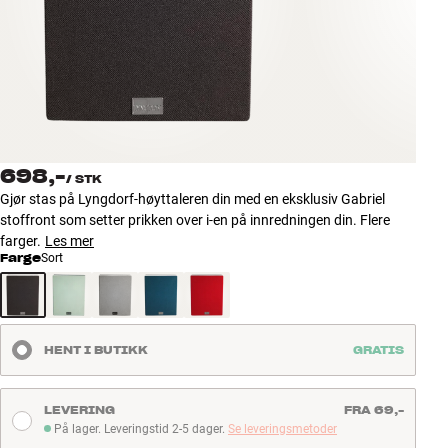
Tilbehør
INSPIRASJON
MERKER
NYHETER
698,-
/
STK
Gjør stas på Lyngdorf-høyttaleren din med en eksklusiv Gabriel
TILBUD
stoffront som setter prikken over i-en på innredningen din. Flere
farger.
Les mer
Farge
Sort
Finn Butikk
Kundeservice
Logg inn
Kundeservice
HENT I BUTIKK
GRATIS
Bygg med lyd
LEVERING
FRA 69,-
På lager. Leveringstid 2-5 dager.
Se leveringsmetoder
På lager. Leveringstid 2-5 dager