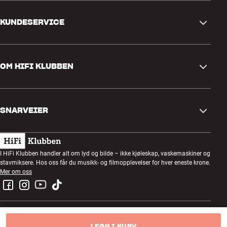
KUNDESERVICE
Kontakt oss
OM HIFI KLUBBEN
Spørsmål og svar
Retur og reklamasjon
Finn butikk
Angre på bestilling
SNARVEIER
Om oss
Levering
Kundeklubb
Gavekort
Handelsbetingelser
Lyttekveld
I HiFi Klubben handler alt om lyd og bilde – ikke kjøleskap, vaskemaskiner og
Bygg med lyd
stavmiksere. Hos oss får du musikk- og filmopplevelser for hver eneste krone.
Personvernpolicy
Konkurranser
Mer om oss
Montering og installasjon
Jobb i HiFi Klubben
Lei en SOUNDBOKS
Retur av el-avfall
LEGG I KURV