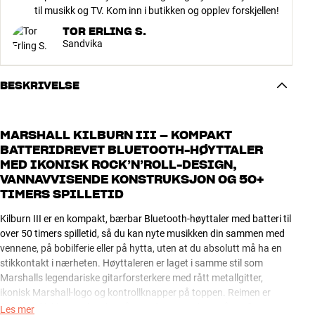
til musikk og TV. Kom inn i butikken og opplev forskjellen!
TOR ERLING S.
Sandvika
BESKRIVELSE
MARSHALL KILBURN III – KOMPAKT
BATTERIDREVET BLUETOOTH-HØYTTALER
MED IKONISK ROCK’N’ROLL-DESIGN,
VANNAVVISENDE KONSTRUKSJON OG 50+
TIMERS SPILLETID
Kilburn III er en kompakt, bærbar Bluetooth-høyttaler med batteri til
over 50 timers spilletid, så du kan nyte musikken din sammen med
vennene, på bobilferie eller på hytta, uten at du absolutt må ha en
stikkontakt i nærheten. Høyttaleren er laget i samme stil som
Marshalls legendariske gitarforsterkere med rått metallgitter,
ikonisk Marshall-logo og kontrollknapper på toppen. Reimen er
foret med lekkert rødt velur på innsiden, som du også ser finner i
Les mer