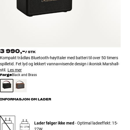
Tilbehør
INSPIRASJON
MERKER
NYHETER
3 990,-
/
STK
Kompakt trådløs Bluetooth-høyttaler med batteri til over 50 timers
TILBUD
spilletid. Fet lyd og lekkert vannavvisende design i ikonisk Marshall-
stil.
Les mer
Farge
Black and Brass
Finn Butikk
Kundeservice
Logg inn
Kundeservice
INFORMASJON OM LADER
Bygg med lyd
Lader følger ikke med
- Optimal ladeeffekt: 15-
15 - 27W,
27W