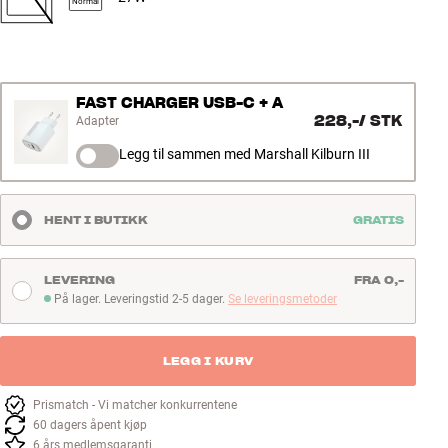
Normal
FAST CHARGER USB-C + A
228,-
/
STK
Adapter
Legg til sammen med Marshall Kilburn III
HENT I BUTIKK
GRATIS
LEVERING
FRA 0,-
På lager. Leveringstid 2-5 dager.
Se leveringsmetoder
På lager. Leveringstid 2-5 dager
LEGG I KURV
Prismatch - Vi matcher konkurrentene
60 dagers åpent kjøp
6 års medlemsgaranti