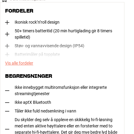
FORDELER
Ikonisk rock’n’roll design
50+ timers batteritid (20 min hurtiglading gir 8 timers
spilletid)
Støv- og vannavvisende design (IP54)
Batterimåler på topplate
Vis alle fordeler
BEGRENSNINGER
Ikke innebygget multiromsfunksjon eller integrerte
streamingtjenester
Ikke aptX Bluetooth
Tåler ikke fuld nedsenkning i vann
Du skylder deg selv å oppleve en skikkelig hi-fi-løsning
med enten aktive høyttalere eller en forsterker med to
separate hi-fi-høyttalere. Det gir deg mye bedre lyd både