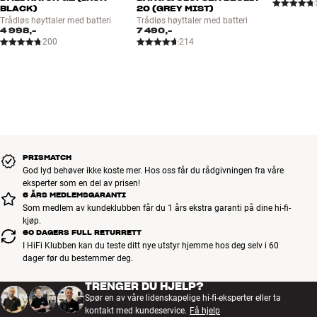
BLACK)
20 (GREY MIST)
Trådløs høyttaler med batteri
Trådløs høyttaler med batteri
4 998,-
7 490,-
200
214
PRISMATCH
God lyd behøver ikke koste mer. Hos oss får du rådgivningen fra våre
eksperter som en del av prisen!
6 ÅRS MEDLEMSGARANTI
Som medlem av kundeklubben får du 1 års ekstra garanti på dine hi-fi-
kjøp.
60 DAGERS FULL RETURRETT
I HiFi Klubben kan du teste ditt nye utstyr hjemme hos deg selv i 60
dager før du bestemmer deg.
TRENGER DU HJELP?
Spør en av våre lidenskapelige hi-fi-eksperter eller ta
kontakt med kundeservice.
Få hjelp