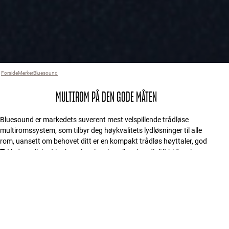
Forside
Merker
›
Bluesound
›
MULTIROM PÅ DEN GODE MÅTEN
Bluesound er markedets suverent mest velspillende trådløse
multiromssystem, som tilbyr deg høykvalitets lydløsninger til alle
rom, uansett om behovet ditt er en kompakt trådløs høyttaler, god
TV-lyd, en diskret innbyggingsløsning eller et audiofilt hi-fi-anlegg.
FILTER
8 produkter
Type
:
Musikkstreamer
Fjern alle
SPAR MED FLEX