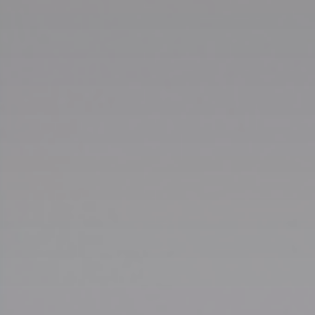
Tilbehør
INSPIRASJON
MERKER
NYHETER
TILBUD
Finn Butikk
Kundeservice
Logg inn
Kundeservice
Bygg med lyd