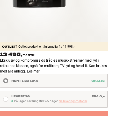
Tilbehør
INSPIRASJON
MERKER
NYHETER
OUTLET
1 Outlet produkt er tilgjengelig
fra 11 998,-
13 498,-
/
STK
TILBUD
Eksklusiv og kompromissløs trådløs musikkstreamer med lyd i
referanse klassen, også for multirom, TV-lyd og head-fi. Kan brukes
Finn Butikk
med alle anlegg.
Les mer
Kundeservice
HENT I BUTIKK
GRATIS
Logg inn
Kundeservice
Bygg med lyd
LEVERING
FRA 0,-
På lager. Leveringstid 2-5 dager.
Se leveringsmetoder
På lager. Leveringstid 2-5 dager