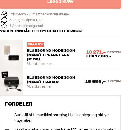
LEGG I KURV
Prismatch - Vi matcher konkurrentene
60 dagers åpent kjøp
6 års medlemsgaranti
VAREN INNGÅR I ET SYSTEM ELLER PAKKE
SPAR 5%
BLUESOUND NODE ICON
16 271,-
/
SYSTEM
(N530) + PULSE FLEX
FØR
17 196,-
(P130)
Musikkstreamer
BLUESOUND NODE ICON
16 695,-
(N530) + DIRAC
/
SYSTEM
Musikkstreamer
FORDELER
Audiofil hi-fi musikkstreaming til alle anlegg og aktive
høyttalere
Eksklusiv aluminiums finish med 5” fargedisplay i fronten