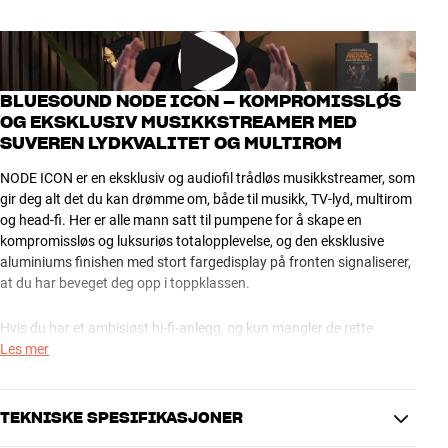
BLUESOUND NODE ICON – KOMPROMISSLØS
OG EKSKLUSIV MUSIKKSTREAMER MED
SUVEREN LYDKVALITET OG MULTIROM
NODE ICON er en eksklusiv og audiofil trådløs musikkstreamer, som
gir deg alt det du kan drømme om, både til musikk, TV-lyd, multirom
og head-fi. Her er alle mann satt til pumpene for å skape en
kompromissløs og luksuriøs totalopplevelse, og den eksklusive
aluminiums finishen med stort fargedisplay på fronten signaliserer,
at du har beveget deg opp i toppklassen.
Hvis du har et ambisiøst hi-fi-anlegg, og kun mangler de rette
trådløse funksjonene, er NODE ICON prikken over i-en. Den vil også
Les mer
være en fantastisk løsning som digital forforsterker sammen med
en kraftig effektforsterker, spesielt hvis du allerede spiller musikken
din via telefonen. En elegant, funksjonell og økonomisk løsning i ren
TEKNISKE SPESIFIKASJONER
high-end-klasse.