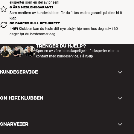
eksperter som en del av prisen!
6 ÅRS MEDLEMSGARANTI
Som medlem av kundeklubben får du 1 års ekstra garanti på dine hi-fi-
kjøp.
60 DAGERS FULL RETURRETT
I HiFi Klubben kan du teste ditt nye utstyr hjemme hos deg selv i 60
dager før du bestemmer deg.
TRENGER DU HJELP?
Spør en av våre lidenskapelige hi-fi-eksperter eller ta
kontakt med kundeservice.
Få hjelp
KUNDESERVICE
Kontakt oss
OM HIFI KLUBBEN
Spørsmål og svar
Retur og reklamasjon
Finn butikk
Angre på bestilling
SNARVEIER
Om oss