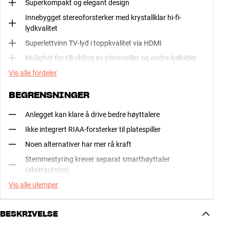
Superkompakt og elegant design
Innebygget stereoforsterker med krystallklar hi-fi-
lydkvalitet
Superlettvinn TV-lyd i toppkvalitet via HDMI
Mulighet for tilkobling av platespiller og andre lydkilder
Vis alle fordeler
BEGRENSNINGER
Anlegget kan klare å drive bedre høyttalere
Ikke integrert RIAA-forsterker til platespiller
Noen alternativer har mer rå kraft
Stemmestyring krever separat smarthøyttaler
(ekstrautstyr)
Vis alle ulemper
BESKRIVELSE