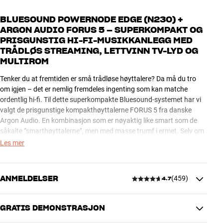
BLUESOUND POWERNODE EDGE (N230) +
ARGON AUDIO FORUS 5 – SUPERKOMPAKT OG
PRISGUNSTIG HI-FI-MUSIKKANLEGG MED
TRÅDLØS STREAMING, LETTVINN TV-LYD OG
MULTIROM
Tenker du at fremtiden er små trådløse høyttalere? Da må du tro
om igjen – det er nemlig fremdeles ingenting som kan matche
ordentlig hi-fi. Til dette superkompakte Bluesound-systemet har vi
valgt de prisgunstige kompakthøyttalerne FORUS 5 fra danske
Argon Audio. En kombinasjon som er nøyaktig like smart som de
såkalte ”smarthøyttalerne”, men med masse trumf i ermet. Selv om
anlegget fint kan klare å drive et par bedre høyttalere, får du likevel
Les mer
en lydkvalitet som ingen lydplanker eller små trådløse høyttalere
noensinne kommer i nærheten av.
ANMELDELSER
(
459
)
4.7
Bluesound POWERNODE EDGE er et superkompakt, elegant,
prisgunstig og utrolig allsidig trådløst musikkanlegg. Som sendt fra
himmelen til deg som elsker god lyd og smart styring, men som ikke
GRATIS DEMONSTRASJON
4.7
føler det store behovet for å spille superhøyt eller å forholde deg til