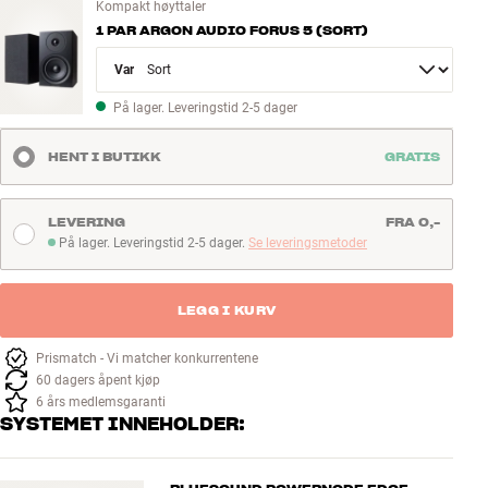
Kompakt høyttaler
1 PAR ARGON AUDIO FORUS 5 (SORT)
Variant
På lager. Leveringstid 2-5 dager
HENT I BUTIKK
GRATIS
LEVERING
FRA 0,-
På lager. Leveringstid 2-5 dager.
Se leveringsmetoder
På lager. Leveringstid 2-5 dager
LEGG I KURV
Prismatch - Vi matcher konkurrentene
60 dagers åpent kjøp
6 års medlemsgaranti
SYSTEMET INNEHOLDER: