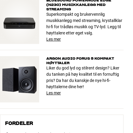
BLUESOUND POWERNODE EDGE
(N230) MUSIKKANLEGG MED
STREAMING
Superkompakt og brukervennlig
musikkanlegg med streaming, krystallklar
hi-fi for trådløs musikk og TV-lyd. Legg til
høyttalere etter eget valg.
Les mer
ARGON AUDIO FORUS 5 KOMPAKT
HØYTTALER
Liker du god lyd og stilrent design? Liker
du tanken på høy kvalitet til en fornuftig
pris? Da har du kanskje de nye hi-fi-
høyttalerne dine her!
Les mer
FORDELER