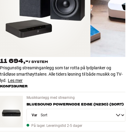
Tilbehør
INSPIRASJON
MERKER
NYHETER
11 694,-
/
SYSTEM
TILBUD
Prisgunstig streaminganlegg som tar rotta på lydplanker og
trådløse smarthøyttalere. Alle tiders løsning til både musikk og TV-
lyd.
Les mer
Finn Butikk
KONFIGURER
Kundeservice
Logg inn
Musikkanlegg med streaming
Kundeservice
BLUESOUND POWERNODE EDGE (N230) (SORT)
Bygg med lyd
Variant
På lager. Leveringstid 2-5 dager