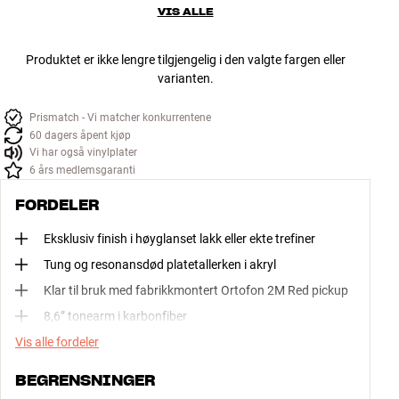
VIS ALLE
Produktet er ikke lengre tilgjengelig i den valgte fargen eller
varianten.
Prismatch - Vi matcher konkurrentene
60 dagers åpent kjøp
Vi har også vinylplater
6 års medlemsgaranti
FORDELER
Eksklusiv finish i høyglanset lakk eller ekte trefiner
Tung og resonansdød platetallerken i akryl
Klar til bruk med fabrikkmontert Ortofon 2M Red pickup
8,6” tonearm i karbonfiber
Vis alle fordeler
BEGRENSNINGER