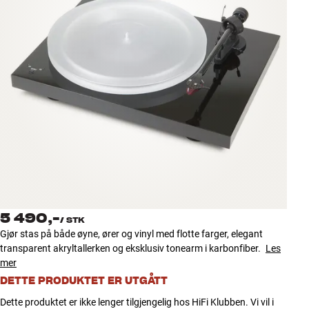
Tilbehør
INSPIRASJON
MERKER
NYHETER
TILBUD
Finn Butikk
Kundeservice
5 490,-
Logg inn
/
STK
Kundeservice
Gjør stas på både øyne, ører og vinyl med flotte farger, elegant
Bygg med lyd
transparent akryltallerken og eksklusiv tonearm i karbonfiber.
Les
mer
DETTE PRODUKTET ER UTGÅTT
Dette produktet er ikke lenger tilgjengelig hos HiFi Klubben. Vi vil i