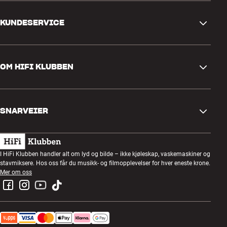
KUNDESERVICE
Kontakt oss
OM HIFI KLUBBEN
Spørsmål og svar
Retur og reklamasjon
Finn butikk
Angre på bestilling
SNARVEIER
Om oss
Levering
Kundeklubb
Gavekort
Handelsbetingelser
Lyttekveld
I HiFi Klubben handler alt om lyd og bilde – ikke kjøleskap, vaskemaskiner og
Bygg med lyd
stavmiksere. Hos oss får du musikk- og filmopplevelser for hver eneste krone.
Personvernpolicy
Konkurranser
Mer om oss
Montering og installasjon
Jobb i HiFi Klubben
Lei en SOUNDBOKS
Retur av el-avfall