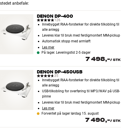
stedet anbefale:
DENON DP-400
126
Innebygget RIAA-forsterker for direkte tilkobling til
alle anlegg
Leveres klar til bruk med ferdigmontert MM-pickup
Automatisk stopp med armløft
Les mer
På lager. Leveringstid 2-5 dager
7 498,-
/
STK
DENON DP-450USB
35
Innebygget RIAA-forsterker for direkte tilkobling til
alle anlegg
USB-tilkobling for overføring til MP3/WAV på USB-
pinne
Leveres klar til bruk med ferdigmontert MM-pickup
Les mer
Forventet på lager lørdag 15. august
7 490,-
/
STK