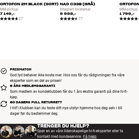
ORTOFON 2M BLACK (SORT)
NAD C338 (GRÅ)
ORTOFON
MM-pickup
Integrert forsterker
MM-pickup
7 149,-
9 998,-
1 799,-
27
77
PRISMATCH
God lyd behøver ikke koste mer. Hos oss får du rådgivningen fra våre
eksperter som en del av prisen!
6 ÅRS MEDLEMSGARANTI
Som medlem av kundeklubben får du 1 års ekstra garanti på dine hi-fi-
kjøp.
60 DAGERS FULL RETURRETT
I HiFi Klubben kan du teste ditt nye utstyr hjemme hos deg selv i 60
dager før du bestemmer deg.
TRENGER DU HJELP?
Spør en av våre lidenskapelige hi-fi-eksperter eller ta
kontakt med kundeservice.
Få hjelp